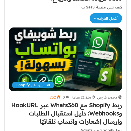
كيف تبني منصة SaaS ب
أكمل القراءة »
التسويق على Shopify
محمد فارس
منذ 21 ساعة
0
732
ربط Shopify مع Whats360 عبر HookURL
وWebhooks: دليل استقبال الطلبات
وإرسال إشعارات واتساب تلقائيًا
ربط Shopify مع Whats