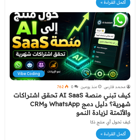
أكمل القراءة »
Vibe Coding
محمد فارس
منذ يومين
0
762
كيف تبني منصة AI SaaS تحقق اشتراكات
شهرية؟ دليل دمج WhatsApp وCRM
والأتمتة لزيادة النمو
كيف تحول أي منتج ذكا
أكمل القراءة »