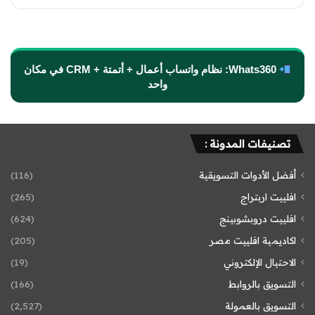
Whats360: نظام واتساب أعمال + أتمتة + CRM في مكان
واحد
تصنيفات المدونة :
أفضل الأدوات التسويقية
(116)
افلييت اربتراج
(265)
افلييت دروبشوبينج
(624)
اكاديمية افلييت مصر
(205)
الاحتيال الإلكتروني
(19)
التسويق بالروابط
(166)
التسويق بالعمولة
(2٬527)