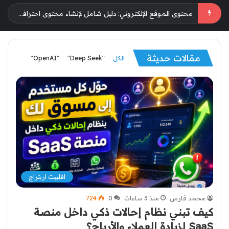
“تحقيق أقصى استفادة من التسويق الإلكتروني باستخدام الذكاء الاصطناعي على انستجرام: استراتيجيات وتحسين الأداء لمتاجر التجارة الإلكترونية”
مقالات حديثة
الكل
"Deep Seek"
"OpenAI"
More
افلييت اربتراج
محمد فارس
منذ 3 ساعات
0
724
كيف تبني نظام إحالات ذكي داخل منصة
SaaS لزيادة العملاء والأرباح؟