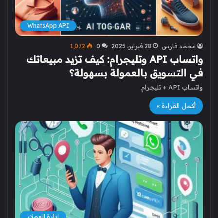
WhatsApp API
محمد فارس
28 فبراير، 2025
0
1٬072
واتساب API وتليجرام: كيف تزيد مبيعاتك
في التسويق بالعمولة بسهولة؟
واتساب API + تليجرام
أكمل القراءة »
إدارة العملاء