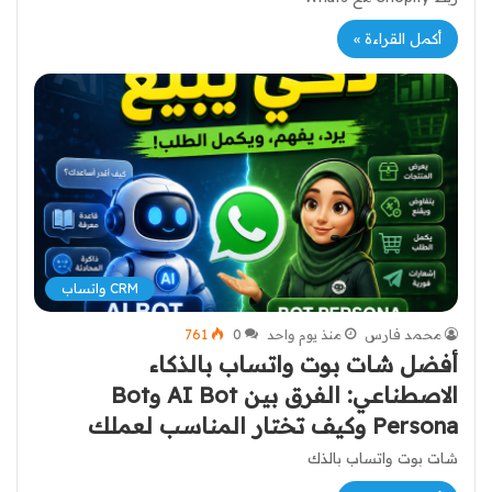
أكمل القراءة »
CRM واتساب
محمد فارس
منذ يوم واحد
0
761
أفضل شات بوت واتساب بالذكاء
الاصطناعي: الفرق بين AI Bot وBot
Persona وكيف تختار المناسب لعملك
شات بوت واتساب بالذك