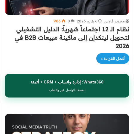
محمد فارس
6 يناير، 2026
0
906
نظام الـ 12 اجتماعاً شهرياً: الدليل التشغيلي
لتحويل لينكدإن إلى ماكينة مبيعات B2B في
2026
أكمل القراءة »
Whats360: إدارة واتساب + CRM + أتمتة
اضغط للتواصل عبر واتساب