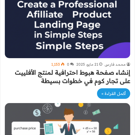
محمد فارس
21 مايو، 2025
0
1٬153
إنشاء صفحة هبوط احترافية لمنتج الأفلييت
على تجار كوم في خطوات بسيطة
أكمل القراءة »