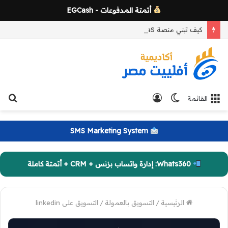
أتمتة المدفوعات - EGCash
كيف تبني منصة AI SaaS تحقق اشتراكات شهرية؟ دليل دمج WhatsApp وCRM والأتمتة لزيادة النمو
الوضع
تسجيل
بح
القائمة
المظلم
الدخول
عن
SMS Marketing System
Whats360: إدارة واتساب بزنس + CRM + أتمتة كاملة
الرئيسية
/
التسويق بالعمولة
/
التسويق على linkedin