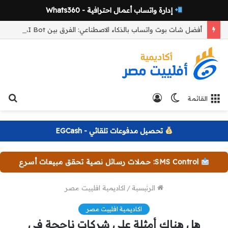
إدارة واتساب أعمال احترافية - Whats360
أفضل شات بوت واتساب بالذكاء الاصطناعي: الفرق بين AI Bot وBot Persona وكيف تختار المناسب لعملك
الوضع
تسجيل
بح
القائمة
المظلم
الدخول
عن
تحصيل مدفوعات تلقائي - EGCash
SMS Control: حملات رسائل نصية تحقق مبيعات أسرع
الرئيسية
/
اكاديمية افلييت مصر
اكاديمية افلييت مصر
هل هناك أمثلة على شركات ناجحة في