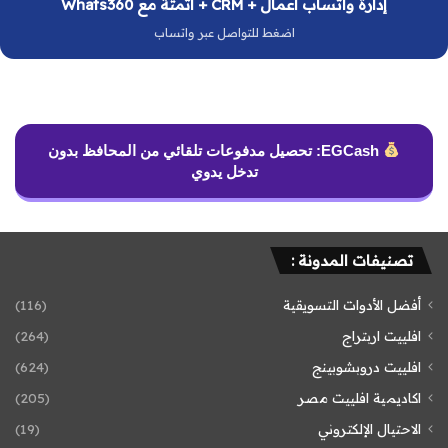
إدارة واتساب أعمال + CRM + أتمتة مع Whats360
اضغط للتواصل عبر واتساب
EGCash: تحصيل مدفوعات تلقائي من المحافظ بدون
تدخل يدوي
تصنيفات المدونة :
أفضل الأدوات التسويقية
(116)
افلييت اربتراج
(264)
افلييت دروبشوبينج
(624)
اكاديمية افلييت مصر
(205)
الاحتيال الإلكتروني
(19)