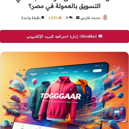
التسويق بالعمولة في مصر؟
محمد فارس
أرسل
0
1٬376
دقيقة واحدة
بريدا
إلكترونيا
UltraMail: إدارة احترافية للبريد الإلكتروني