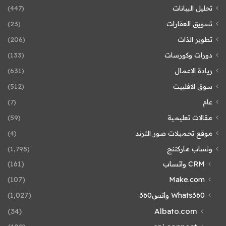
تحليل البيانات
(447)
تسويق العقارات
(23)
تطوير الذات
(206)
دورات وكورسات
(133)
ريادة الاعمال
(631)
سوق الافلييت
(512)
عام
(7)
مقالات تعليمية
(59)
موقع تحميلات صور الترند
(4)
وتساب ماركتنج
(1٬795)
CRM واتساب
(161)
(107)
Make.com
Whats360 واتس360
(1٬027)
(34)
Albato.com