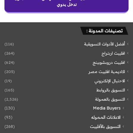
تدخل يدوي
تصنيفات المدونة :
أفضل الأدوات التسويقية
(116)
افلييت اربتراج
(264)
افلييت دروبشوبينج
(624)
اكاديمية افلييت مصر
(205)
الاحتيال الإلكتروني
(19)
التسويق بالروابط
(165)
التسويق بالعمولة
(2٬526)
(130)
Media Buyers
الاعلانات المموله
(93)
التسويق بالأفلييت
(268)