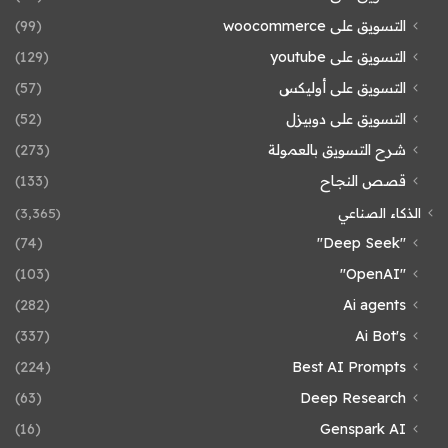
التسويق على woocommerce
(99)
التسويق على youtube
(129)
التسويق على أوليكس
(57)
التسويق على دوبيزل
(52)
شرح التسويق بالعمولة
(273)
قصص النجاح
(133)
الذكاء الصناعي
(3٬365)
(74)
"Deep Seek"
(103)
"OpenAI"
(282)
Ai agents
(337)
Ai Bot's
(224)
Best AI Prompts
(63)
Deep Research
(16)
Genspark AI