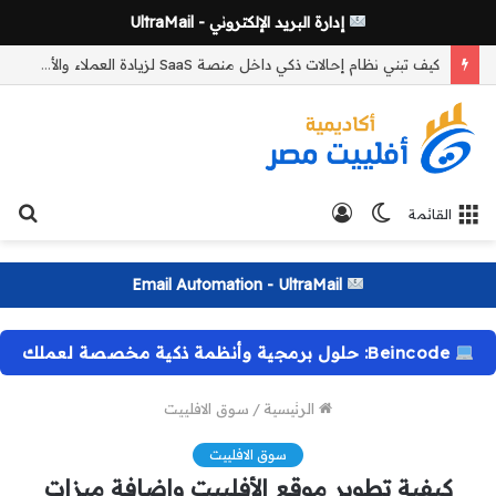
إدارة البريد الإلكتروني - UltraMail
كيف تبني نظام إحالات ذكي داخل منصة SaaS لزيادة العملاء والأرباح؟
الوضع
تسجيل
بح
القائمة
المظلم
الدخول
عن
Email Automation - UltraMail
Beincode: حلول برمجية وأنظمة ذكية مخصصة لعملك
الرئيسية
/
سوق الافلييت
سوق الافلييت
كيفية تطوير موقع الأفلييت وإضافة ميزات