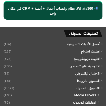
Whats360: نظام واتساب أعمال + أتمتة + CRM في مكان
واحد
تصنيفات المدونة :
أفضل الأدوات التسويقية
(116)
افلييت اربتراج
(265)
افلييت دروبشوبينج
(624)
اكاديمية افلييت مصر
(205)
الاحتيال الإلكتروني
(19)
التسويق بالروابط
(166)
التسويق بالعمولة
(2٬527)
(130)
Media Buyers
الاعلانات المموله
(93)