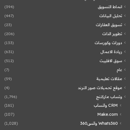
انماط التسويق
(394)
تحليل البيانات
(447)
تسويق العقارات
(23)
تطوير الذات
(206)
دورات وكورسات
(133)
ريادة الاعمال
(631)
سوق الافلييت
(512)
عام
(7)
مقالات تعليمية
(59)
موقع تحميلات صور الترند
(4)
وتساب ماركتنج
(1٬796)
CRM واتساب
(161)
(107)
Make.com
Whats360 واتس360
(1٬028)