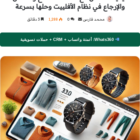
والإرجاع في نظام الأفلييت وحلها بسرعة
محمد فارس
أرسل
0
1٬288
3 دقائق
بريدا
إلكترونيا
Whats360: أتمتة واتساب + CRM + حملات تسويقية