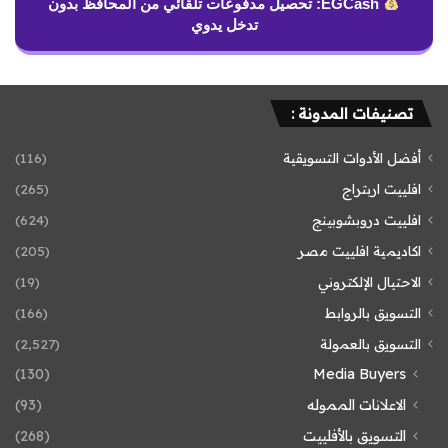
EGCash: تحصيل مدفوعات تلقائي من المحافظ بدون
تدخل يدوي
تصنيفات المدونة :
أفضل الأدوات التسويقية
(116)
افلييت اربتراج
(265)
افلييت دروبشوبينج
(624)
اكاديمية افلييت مصر
(205)
الاحتيال الإلكتروني
(19)
التسويق بالروابط
(166)
التسويق بالعمولة
(2٬527)
(130)
Media Buyers
الاعلانات المموله
(93)
التسويق بالأفلييت
(268)