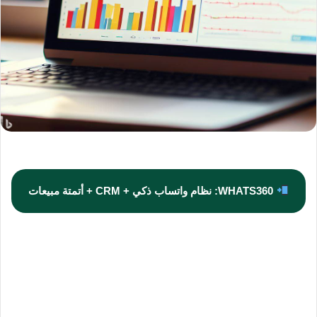
WHATS360: نظام واتساب ذكي + CRM + أتمتة مبيعات