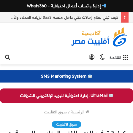
إدارة واتساب أعمال احترافية - Whats360
كيف تبني نظام إحالات ذكي داخل منصة SaaS لزيادة العملاء والأرباح؟
الوضع
تسجيل
بح
القائمة
المظلم
الدخول
عن
SMS Marketing System
UltraMail: إدارة احترافية للبريد الإلكتروني للشركات
الرئيسية
/
سوق الافلييت
سوق الافلييت