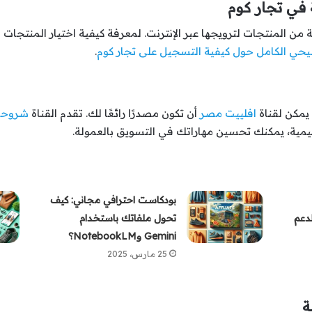
 في تجار كوم
ن المنتجات لترويجها عبر الإنترنت. لمعرفة كيفية اختيار المنتجات 
ضيحي الكامل حول كيفية التسجيل على تجار كوم
.
 يمكن لقناة
افلييت مصر
أن تكون مصدرًا رائعًا لك. تقدم القناة
شروحا
عليمية، يمكنك تحسين مهاراتك في التسويق بالعمولة.
بودكاست احترافي مجاني: كيف
لدعم
تحول ملفاتك باستخدام
Gemini وNotebookLM؟
25 مارس، 2025
ة