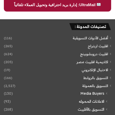
UltraMail: إدارة بريد احترافية وتحويل العملاء تلقائياً
تصنيفات المدونة :
أفضل الأدوات التسويقية
(116)
افلييت اربتراج
(265)
افلييت دروبشوبينج
(624)
اكاديمية افلييت مصر
(205)
الاحتيال الإلكتروني
(19)
التسويق بالروابط
(166)
التسويق بالعمولة
(2٬527)
(130)
Media Buyers
الاعلانات المموله
(93)
التسويق بالأفلييت
(268)