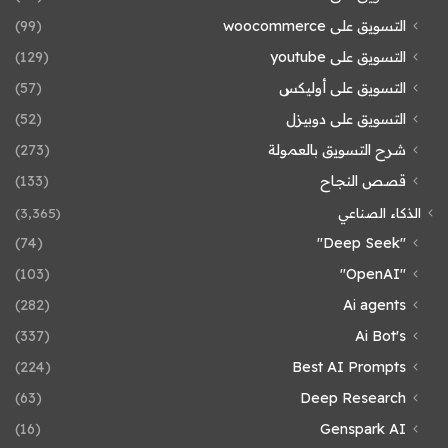
التسويق على woocommerce
(99)
التسويق على youtube
(129)
التسويق على أوليكس
(57)
التسويق على دوبيزل
(52)
شرح التسويق بالعمولة
(273)
قصص النجاح
(133)
الذكاء الصناعي
(3٬365)
(74)
"Deep Seek"
(103)
"OpenAI"
(282)
Ai agents
(337)
Ai Bot's
(224)
Best AI Prompts
(63)
Deep Research
(16)
Genspark AI