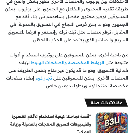
الاختلافات بين يوتيوب والمنصات الأخرى تظهر بشكل واضح في
طريقة تقديم المحتوى والتفاعل مع الجمهور. على يوتيوب، يمكن
للمسوقين توفير محتوى مفصل يساعدهم في بناء ثقة مع
الجمهور، وهو ما يعزز فرص النجاح في التسويق بالعمولة. في
المقابل، توفر منصات مثل تيك توك وإنستغرام فرصًا للتسويق
السريع والمباشر الذي يعتمد على الجذب اللحظي.
من ناحية أخرى، يمكن للمسوقين على يوتيوب استخدام أدوات
متنوعة مثل
الروابط المخصصة والصفحات الهبوط
لزيادة
فعالية التسويق، وهو ما قد يكون غير متاح بنفس الطريقة على
المنصات الأخرى. يمكن للمسوقين على
تجار كوم
إنشاء صفحات
مخصصة لمنتجاتهم وربطها بدومين خاص.
مقالات ذات صلة
“قصة نجاحك: كيفية استخدام الأفلام القصيرة
والفيديوهات لتسويق المنتجات بالعمولة وزيادة
العملاء”