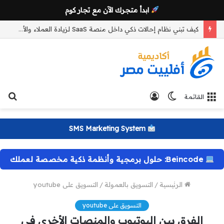
ابدأ متجرك الآن مع تجار كوم
كيف تبني نظام إحالات ذكي داخل منصة SaaS لزيادة العملاء والأرباح؟
الوضع
تسجيل
بح
القائمة
المظلم
الدخول
عن
SMS Marketing System
Beincode: حلول برمجية وأنظمة ذكية مخصصة لعملك
الرئيسية
/
التسويق بالعمولة
/
التسويق على youtube
التسويق على youtube
الفرق بين اليوتيوب والمنصات الأخرى في