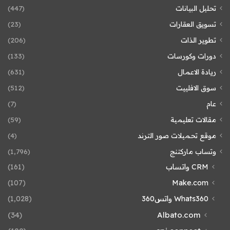
تحليل البيانات
(447)
تسويق العقارات
(23)
تطوير الذات
(206)
دورات وكورسات
(133)
ريادة الاعمال
(631)
سوق الافلييت
(512)
عام
(7)
مقالات تعليمية
(59)
موقع تحميلات صور الترند
(4)
وتساب ماركتنج
(1٬796)
CRM واتساب
(161)
(107)
Make.com
Whats360 واتس360
(1٬028)
(34)
Albato.com