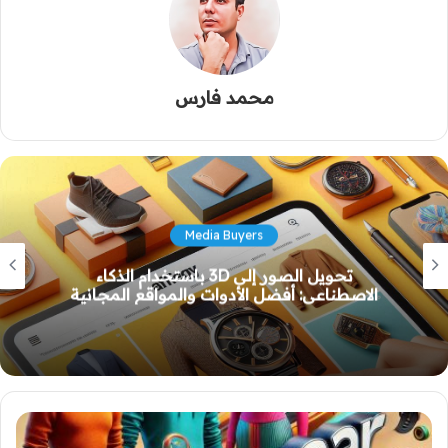
محمد فارس
التسويق على youtube
دليل شامل لاستخدام TrueFusion: الذكاء
الاصطناعي لإبداع بصري غير مسبوق