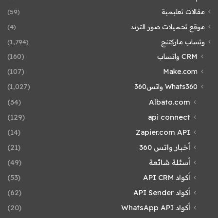
مقالات تعليمية
(59)
موقع تحميلات صور الترند
(4)
وتساب ماركتنج
(1٬794)
CRM واتساب
(160)
(107)
Make.com
Whats360 واتس360
(1٬027)
(34)
Albato.com
(129)
api connect
(14)
Zapier.com API
أخبار واتس 360
(21)
أسئلة شائعة
(49)
أكواد API CRM
(53)
أكواد API Sender
(62)
أكواد WhatsApp API
(20)