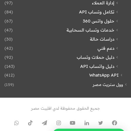
إدارة العملاء
(97)
تكامل وتساب API
(84)
حلول واتس 360
(67)
خدمات وتساب السحابية
(47)
دراسات حالة
(30)
دعم فني
(42)
دليل حملات وتساب
(92)
دليل واتساب API
(143)
(412)
WhatsApp API
وول ستريت مصر
(159)
جميع الحقوق محفوظة لدي افلييت مصر
فيسبوك
تويتر
لينكدإن
يوتيوب
انستقرام
تيلقرام
TikTok
واتسا