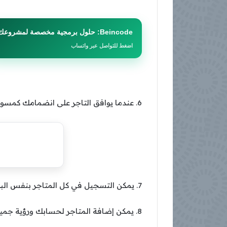
Beincode: حلول برمجية مخصصة لمشروعك
اضغط للتواصل عبر واتساب
6. عندما يوافق التاجر على انضمامك كمسوق، ستظهر الافلييت داخل لوحة تحكمك على تجار كوم على لوحة المسوق.
7. يمكن التسجيل في كل المتاجر بنفس البريد الإلكتروني وستظهر كل المتاجر في لوحة تحكمك.
8. يمكن إضافة المتاجر لحسابك ورؤية جميع المنتجات والتعامل عليها من حسابك.