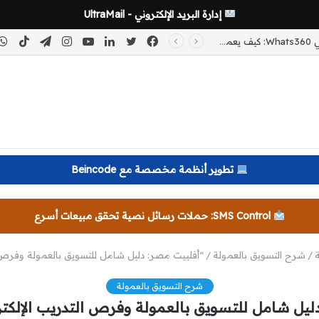
إدارة البريد الإلكتروني - UltraMail
فيسبوك
تويتر
لينكدإن
يوتيوب
انستقرام
تيلقرام
kTok
نظام الإحالات في Whats360: كيف يعمل برنامج التسويق بالعمولة وآلية التتبع والعمولات خطوة بخطوة
تطوير أنظمة مخصصة مع Beincode
SMS Control: حملات رسائل نصية تحقق مبيعات أسرع
/
شرح التسويق بالعمولة
/
“أفلييت مصر: دليل شامل للتسويق بالعمولة وفرص ال
شرح التسويق بالعمولة
ليل شامل للتسويق بالعمولة وفرص التدريب الإلكتر