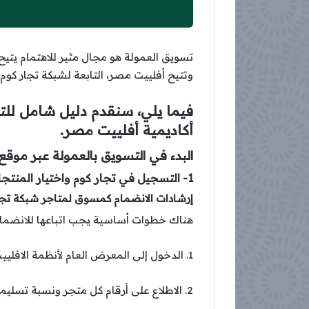
تسويق العمولة هو مجال مثير للاهتمام يتيح 
وتتيح أفلييت مصر، التابعة لشبكة تجار كو
فيما يلي، سنقدم دليل شامل للت
أكاديمية أفلييت مصر.
البدء في التسويق بالعمولة عبر موقع 
1- التسجيل في تجار كوم واختيار المنتجات والخدمات المناسبة للترويج لها.
إرشادات الانضمام كمسوق لمتاجر شبكة تجا
هناك خطوات أساسية يجب اتباعها للانضما
1. الدخول إلى المعرض العام لأنظمة الافلييت في شبكة تجار كوم من خلال
2. الاطلاع على أرقام كل متجر ونسبة تسليماته ومبيعاته وتفاصيله.