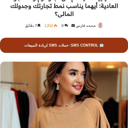
العادية: أيهما يناسب نمط تجارتك وجدولك
المالى؟
محمد فارس
أرسل
0
1٬312
7 دقائق
بريدا
إلكترونيا
SMS CONTROL: حملات SMS لزيادة المبيعات