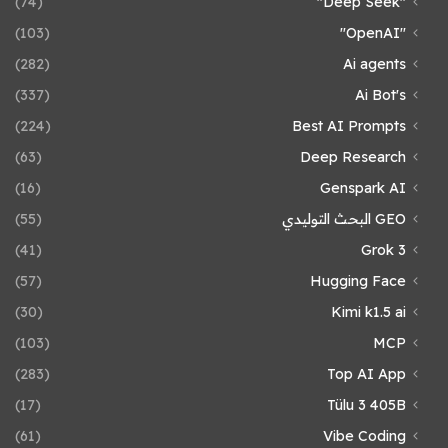
(74)
"Deep Seek"
(103)
"OpenAI"
(282)
Ai agents
(337)
Ai Bot's
(224)
Best AI Prompts
(63)
Deep Research
(16)
Genspark AI
GEO البحث التوليدي
(55)
(41)
Grok 3
(57)
Hugging Face
(30)
Kimi k1.5 ai
(103)
MCP
(283)
Top AI App
(17)
Tülu 3 405B
(61)
Vibe Coding