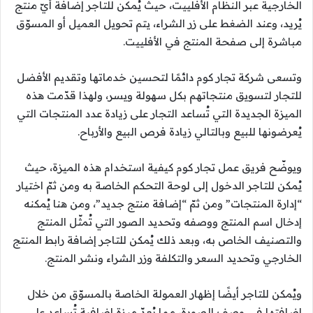
الخارجية عبر النظام الأفلييت، حيث يُمكن للتاجر إضافة أيّ منتج
يُريد، وعند الضغط على زر الشراء، يتم تحويل العميل أو المسوّق
مباشرة إلى صفحة المنتج في الأفلييت.
وتسعى شركة تجار كوم دائمًا لتحسين خدماتها وتقديم الأفضل
للتجار لتسويق منتجاتهم بكل سهولة ويسر، ولهذا قدّمت هذه
الميزة الجديدة التي تُساعد التجار على زيادة عدد المنتجات التي
يُعرضونها للبيع وبالتالي زيادة فرص البيع والأرباح.
ويوضّح فريق عمل تجار كوم كيفية استخدام هذه الميزة، حيث
يُمكن للتاجر الدخول إلى لوحة التحكم الخاصة به ومن ثمّ اختيار
“إدارة المنتجات” ومن ثمّ “إضافة منتج جديد”، ومن هنا يُمكنه
إدخال اسم المنتج ووصفه وتحديد الصور التي تُمثّل المنتج
والتصنيف الخاص به، وبعد ذلك يُمكن للتاجر إضافة رابط المنتج
الخارجي وتحديد السعر والتكلفة وزر الشراء ونشر المنتج.
ويُمكن للتاجر أيضًا إظهار العمولة الخاصة بالمسوّق من خلال
إضافتها في وصف الصورة، مما يُعدّ ميزة إضافية تُساعد على