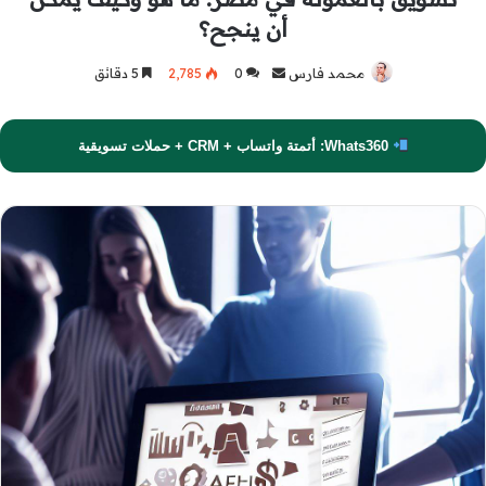
أن ينجح؟
محمد فارس
أرسل
0
2٬785
5 دقائق
بريدا
إلكترونيا
Whats360: أتمتة واتساب + CRM + حملات تسويقية