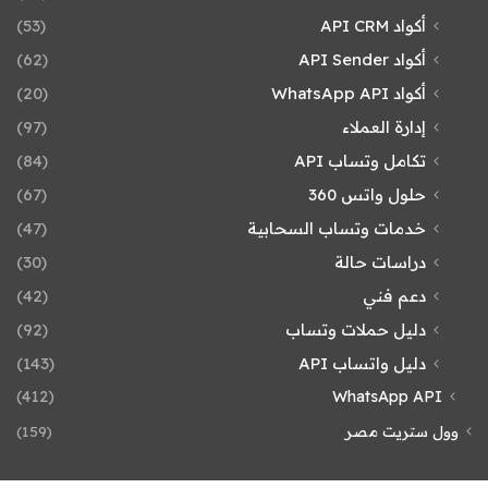
أكواد API CRM
(53)
أكواد API Sender
(62)
أكواد WhatsApp API
(20)
إدارة العملاء
(97)
تكامل وتساب API
(84)
حلول واتس 360
(67)
خدمات وتساب السحابية
(47)
دراسات حالة
(30)
دعم فني
(42)
دليل حملات وتساب
(92)
دليل واتساب API
(143)
(412)
WhatsApp API
وول ستريت مصر
(159)