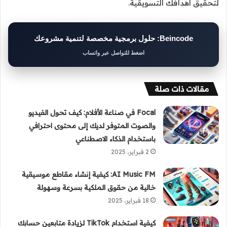
لتحقيق أهدافك التسويقية.
Beincode: حلول برمجية مخصصة لتنمية مشروعك
اضغط للتواصل عبر واتساب
مقالات ذات صلة
Focal في صناعة الأفلام: كيف تحول الفيديو
والصوت المتوفر لديك إلى محتوى احترافي
باستخدام الذكاء الاصطناعي
2 فبراير، 2025
AI Music FM: كيفية إنشاء مقاطع موسيقية
خالية من حقوق الملكية بسرعة وسهولة
18 فبراير، 2025
كيفية استخدام TikTok لزيادة متابعين حسابك