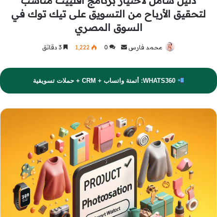
دليل شامل لاختيار برنامج أفلييت مناسب
لتحقيق الأرباح من التسويق على تيك توك في
السوق المصري
محمد فارس
أرسل
0
1٬222
3 دقائق
بريدا
إلكترونيا
WHATS360: أتمتة واتساب + CRM + حملات تسويقية