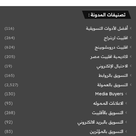
تصنيفات المدونة :
أفضل الأدوات التسويقية
(116)
افلييت اربتراج
(264)
افلييت دروبشوبينج
(624)
اكاديمية افلييت مصر
(205)
الاحتيال الإلكتروني
(19)
التسويق بالروابط
(165)
التسويق بالعمولة
(2٬527)
(130)
Media Buyers
الاعلانات المموله
(93)
التسويق بالأفلييت
(268)
التسويق بالبريد الالكتروني
(92)
التسويق بالمؤثرين
(83)