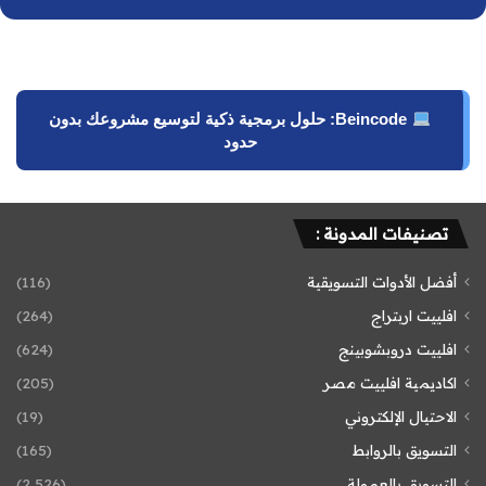
Beincode: حلول برمجية ذكية لتوسيع مشروعك بدون
حدود
تصنيفات المدونة :
أفضل الأدوات التسويقية
(116)
افلييت اربتراج
(264)
افلييت دروبشوبينج
(624)
اكاديمية افلييت مصر
(205)
الاحتيال الإلكتروني
(19)
التسويق بالروابط
(165)
التسويق بالعمولة
(2٬526)