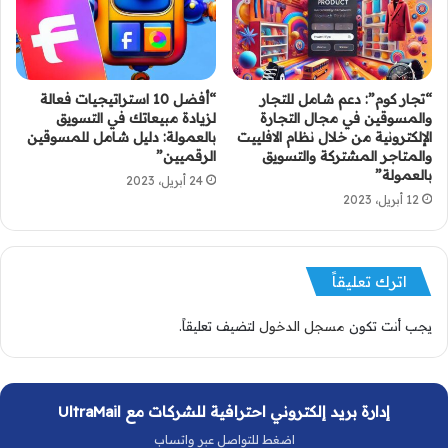
“تجار كوم”: دعم شامل للتجار
“أفضل 10 استراتيجيات فعالة
والمسوقين في مجال التجارة
لزيادة مبيعاتك في التسويق
الإلكترونية من خلال نظام الافلييت
بالعمولة: دليل شامل للمسوقين
والمتاجر المشتركة والتسويق
الرقميين”
بالعمولة”
24 أبريل، 2023
12 أبريل، 2023
اترك تعليقاً
يجب أنت تكون
مسجل الدخول
لتضيف تعليقاً.
إدارة بريد إلكتروني احترافية للشركات مع UltraMail
اضغط للتواصل عبر واتساب