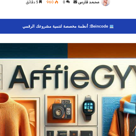
محمد فارس
أرسل
0
960
5 دقائق
بريدا
إلكترونيا
Beincode: أنظمة مخصصة لتنمية مشروعك الرقمي