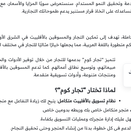
وتحقيق النمو المستدام. سنستعرض سويًا المزايا والأسعار، مع ال
نساعدك على اتخاذ قرار مستنير يدعم طموحاتك التجارية.
املة، تهدف إلى تمكين التجار والمسوقين بالأفلييت في الشرق ال
م متطورة باللغة العربية، مما يجعلها خيارًا مثاليًا للتجار في مختلف ا
تتميز “تجار كوم” بدعمها للتجار من خلال توفير الأدوات والحل
مبيعاتهم، وتوسيع نطاق أعمالهم. كما تدعم المسوقين بالأف
ومنتجات متنوعة، وأدوات تسويقية متقدمة.
لماذا تختار “تجار كوم”؟
نظام تسويق بالأفلييت متكامل
: يتيح لك زيادة التفاعل مع مت
اء متجر متكامل خاص بك وربطه بدومين خاص.
هل عليك إدارة متجرك وعمليات التسويق بكفاءة.
لدعم في كل خطوة، بدءًا من إنشاء المتجر وحتى تحقيق النجاح.