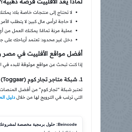
لماذا يعد الأفلييت فرصة ذهبية؟
لا تحتاج إلى منتجات خاصة بك: يمكنك
لا حاجة لرأس مال كبير: لا يتطلب الأم
عملية مرنة تمامًا: يمكنك العمل من 
دخل غير محدود: تعتمد أرباحك على 
أفضل مواقع الأفلييت في مصر وا
إذا كنت تبحث عن مواقع موثوقة للبدء في ال
1. شبكة متاجر تجار كوم (Toggaar)
تعتبر شبكة “تجار كوم” من أفضل المنصات ا
التي ترغب في الترويج لها من خلال
دليل ال
Beincode: حلول برمجية مخصصة لمشروعك