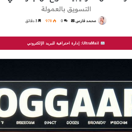
التسويق بالعمولة
محمد فارس
أرسل
0
978
3 دقائق
بريدا
إلكترونيا
UltraMail: إدارة احترافية للبريد الإلكتروني