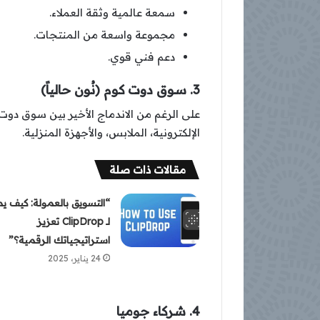
سمعة عالمية وثقة العملاء.
مجموعة واسعة من المنتجات.
دعم فني قوي.
3. سوق دوت كوم (نُون حالياً)
على الرغم من الاندماج الأخير بين سوق دوت ك
الإلكترونية، الملابس، والأجهزة المنزلية.
مقالات ذات صلة
“التسويق بالعمولة: كيف ي
لـ ClipDrop تعزيز
استراتيجياتك الرقمية؟”
24 يناير، 2025
4. شركاء جوميا