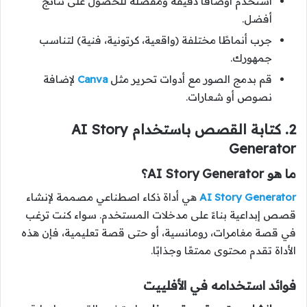
استخدم أوصافًا دقيقة ومفصلة للحصول على نتائج
أفضل.
جرب أنماطًا مختلفة (واقعية، كرتونية، فنية) لتناسب
جمهورك.
قم بدمج الصور مع أدوات تحرير مثل
Canva
لإضافة
نصوص أو شعارات.
2. كتابة القصص باستخدام AI Story
Generator
ما هو AI Story Generator؟
AI Story Generator
هي أداة ذكاء اصطناعي مصممة لإنشاء
قصص إبداعية بناءً على مدخلات المستخدم. سواء كنت ترغب
في قصة مغامرات، رومانسية، أو حتى قصة تعليمية، فإن هذه
الأداة تقدم محتوى ممتعًا وجذابًا.
فوائد استخدامه في الأفلييت