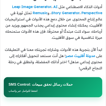
أدوات الذكاء الاصطناعي مثل
AI
،
Leap Image Generator
Perspective
،
Story Generator
، و
Remusic
تمثل ثورة في
عالم إنتاج المحتوى. من خلال دمج هذه الأدوات في استراتيجيات
الأفلييت، يمكنك إنشاء محتوى إبداعي يجذب الجمهور ويزيد من
أرباحك. سواء كنت مبتدئًا أو محترفًا، فإن هذه الأدوات ستمنحك
ميزة تنافسية في سوق الأفلييت.
ابدأ الآن بتجربة هذه الأدوات، وشارك تجربتك معنا في التعليقات
على
مدونة أفلييت مصر
! هل أنت مستعد لتحويل أفكارك إلى
محتوى إبداعي مذهل؟ اختر أداتك المفضلة، وانطلق في رحلة
النجاح الرقمي!
SMS Control: حملات رسائل تحقق مبيعات
اضغط للتواصل عبر واتساب