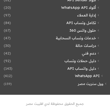
أكواد WhatsApp API
(20)
إدارة العملاء
(97)
تكامل وتساب API
(84)
حلول واتس 360
(67)
خدمات وتساب السحابية
(47)
دراسات حالة
(30)
دعم فني
(42)
دليل حملات وتساب
(92)
دليل واتساب API
(143)
(412)
WhatsApp API
وول ستريت مصر
(159)
جميع الحقوق محفوظة لدي افلييت مصر