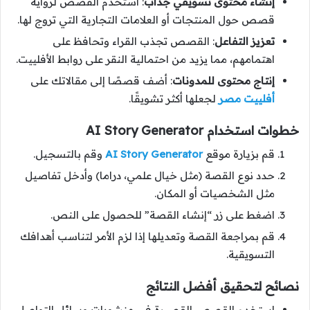
إنشاء محتوى تسويقي جذاب
: استخدم القصص لرواية
قصص حول المنتجات أو العلامات التجارية التي تروج لها.
تعزيز التفاعل
: القصص تجذب القراء وتحافظ على
اهتمامهم، مما يزيد من احتمالية النقر على روابط الأفلييت.
إنتاج محتوى للمدونات
: أضف قصصًا إلى مقالاتك على
أفلييت مصر
لجعلها أكثر تشويقًا.
خطوات استخدام AI Story Generator
قم بزيارة موقع
AI Story Generator
وقم بالتسجيل.
حدد نوع القصة (مثل خيال علمي، دراما) وأدخل تفاصيل
مثل الشخصيات أو المكان.
اضغط على زر “إنشاء القصة” للحصول على النص.
قم بمراجعة القصة وتعديلها إذا لزم الأمر لتناسب أهدافك
التسويقية.
نصائح لتحقيق أفضل النتائج
استخدم القصص القصيرة في منشورات وسائل التواصل