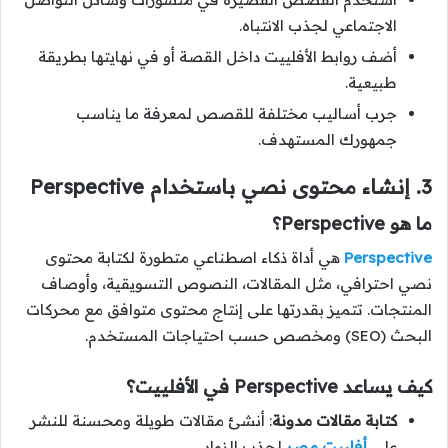
الاجتماعي لجذب الانتباه.
أضف روابط الأفلييت داخل القصة أو في نهايتها بطريقة
طبيعية.
جرب أساليب مختلفة للقصص لمعرفة ما يناسب
جمهورك المستهدف.
3. إنشاء محتوى نصي باستخدام Perspective
ما هو Perspective؟
Perspective
هي أداة ذكاء اصطناعي متطورة لكتابة محتوى
نصي احترافي، مثل المقالات، النصوص التسويقية، وأوصاف
المنتجات. تتميز بقدرتها على إنتاج محتوى متوافق مع محركات
البحث (SEO) ومخصص حسب احتياجات المستخدم.
كيف يساعد Perspective في الأفلييت؟
كتابة مقالات مدونة
: أنشئ مقالات طويلة ومحسنة للنشر
على
أفلييت مصر
لجذب الزوار.