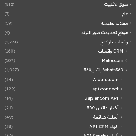
سوق الافلييت
(512)
عام
(7)
مقالات تعليمية
(59)
موقع تحميلات صور الترند
(4)
وتساب ماركتنج
(1٬794)
CRM واتساب
(160)
(107)
Make.com
Whats360 واتس360
(1٬027)
(34)
Albato.com
(129)
api connect
(14)
Zapier.com API
أخبار واتس 360
(21)
أسئلة شائعة
(49)
أكواد API CRM
(53)
أكواد API Sender
(62)