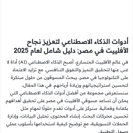
أدوات الذكاء الاصطناعي لتعزيز نجاح
الأفلييت في مصر: دليل شامل لعام 2025
في عالم الأفلييت المتسارع، أصبح الذكاء الاصطناعي (AI) أداة لا
غنى عنها لتحقيق التميز والتفوق التنافسي. مع تزايد الاعتماد
على التكنولوجيا في مصر، يبحث المسوقون عن حلول مبتكرة
لتحسين استراتيجياتهم وزيادة أرباحهم. في هذا المقال،
سنستعرض مجموعة من أفضل أدوات الذكاء الاصطناعي التي
يمكن أن تساعد مسوقي الأفلييت في مصر على تحقيق أهدافهم
بكفاءة وفعالية. سنركز على أدوات تقدم حلولًا لمهام مثل
تحسين محركات البحث، إنشاء المحتوى، تحليل البيانات، وإدارة
الحملات التسويقية، مع توضيح كيفية استخدامها بأسلوب عملي
وسهل التطبيق.