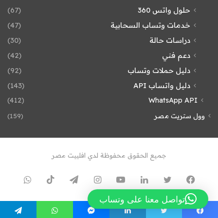
حلول واتس 360
(67)
خدمات وتساب السحابية
(47)
دراسات حالة
(30)
دعم فني
(42)
دليل حملات وتساب
(92)
دليل واتساب API
(143)
(412)
WhatsApp API
وول ستريت مصر
(159)
جميع الحقوق محفوظة لدي افلييت مصر
فيسبوك
تويتر
لينكدإن
يوتيوب
انستقرام
تيلقرام
TikTok
واتسا
تواصل معنا على وتساب