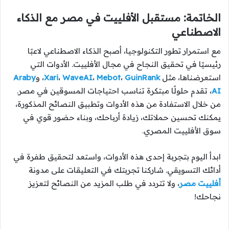
الخاتمة: مستقبل الأفلييت في مصر مع الذكاء
الاصطناعي
مع استمرار تطور التكنولوجيا، أصبح الذكاء الاصطناعي لاعبًا
رئيسيًا في تحقيق النجاح في مجال الأفلييت. الأدوات التي
استعرضناها، مثل
GuinRank
،
Mebot
،
WaveAI
،
Xari
، و
Araby
AI
، تقدم حلولًا مبتكرة تناسب احتياجات المسوقين في مصر.
من خلال الاستفادة من هذه الأدوات وتطبيق النصائح المذكورة،
يمكنك تحسين حملاتك، زيادة أرباحك، وبناء حضور قوي في
سوق الأفلييت المصري.
ابدأ اليوم بتجربة إحدى هذه الأدوات، واستعد لتحقيق طفرة في
أدائك التسويقي. شاركنا تجربتك في التعليقات على مدونة
أفلييت مصر
، ولا تتردد في طلب المزيد من النصائح لتعزيز
نجاحك!