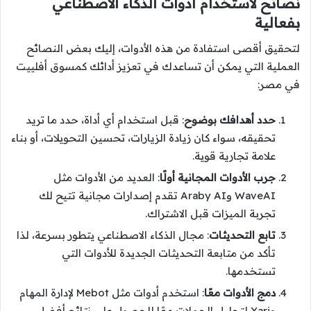
نصائح لاستخدام أدوات الذكاء الاصطناعي
بفعالية
لتحقيق أقصى استفادة من هذه الأدوات، إليك بعض النصائح
العملية التي يمكن أن تساعدك في تعزيز أدائك كمسوق أفلييت
في مصر:
حدد أهدافك بوضوح
: قبل استخدام أي أداة، حدد ما تريد
تحقيقه، سواء كان زيادة الزيارات، تحسين التحويلات، أو بناء
علامة تجارية قوية.
جرب الأدوات المجانية أولًا
: العديد من الأدوات مثل
WaveAI وAraby AI تقدم إصدارات مجانية تتيح لك
تجربة الميزات قبل الاشتراك.
تابع التحديثات
: مجال الذكاء الاصطناعي يتطور بسرعة، لذا
تأكد من متابعة التحديثات الجديدة للأدوات التي
تستخدمها.
دمج الأدوات معًا
: استخدم أدوات مثل Mebot لإدارة المهام
وXari لتحليل الحملات معًا للحصول على نتائج أفضل.