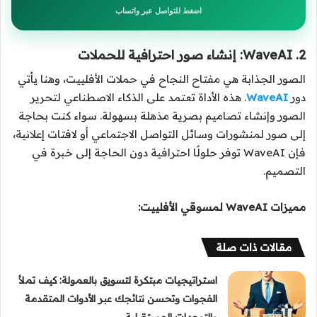
اضغط للتواصل عبر واتساب
2. WaveAI: إنشاء صور احترافية للحملات
الصور الجذابة هي مفتاح النجاح في حملات الأفلييت، وهنا يأتي
دور
WaveAI
. هذه الأداة تعتمد على الذكاء الاصطناعي لتحرير
الصور وإنشاء تصاميم بصرية مذهلة بسهولة. سواء كنت بحاجة
إلى صور لمنشورات وسائل التواصل الاجتماعي أو لافتات إعلانية،
فإن WaveAI توفر حلولًا احترافية دون الحاجة إلى خبرة في
التصميم.
مميزات WaveAI لمسوقي الأفلييت:
مقالات ذات صلة
استراتيجيات مبتكرة لتسويق بالعمولة: كيف تملأ
الفجوات وتحسن نتائجك عبر الأدوات المتقدمة
والتوجهات المستقبلية