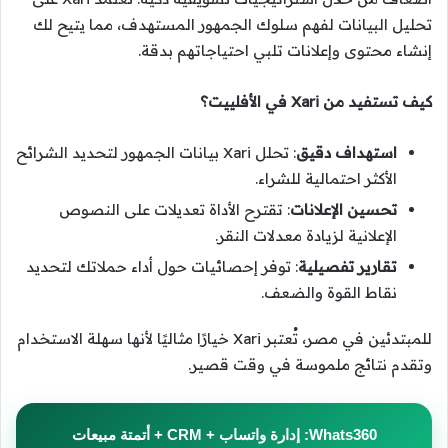
تحليل البيانات لفهم سلوك الجمهور المستهدف، مما يتيح لك
إنشاء محتوى وإعلانات تلبي احتياجاتهم بدقة.
كيف تستفيد من Xari في الأفلييت؟
استهداف دقيق
: تحلل Xari بيانات الجمهور لتحديد الشرائح
الأكثر احتمالية للشراء.
تحسين الإعلانات
: تقترح الأداة تعديلات على النصوص
الإعلانية لزيادة معدلات النقر.
تقارير تفصيلية
: توفر إحصائيات حول أداء حملاتك لتحديد
نقاط القوة والضعف.
للمبتدئين في مصر، تُعتبر Xari خيارًا مثاليًا لأنها سهلة الاستخدام
وتقدم نتائج ملموسة في وقت قصير.
Whats360: إدارة واتساب + CRM + أتمتة مبيعات