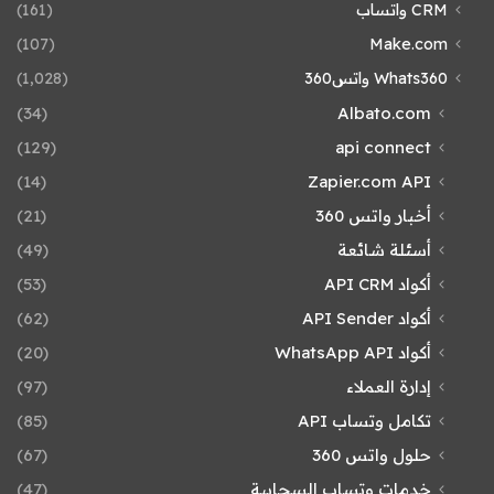
CRM واتساب
(161)
(107)
Make.com
Whats360 واتس360
(1٬028)
(34)
Albato.com
(129)
api connect
(14)
Zapier.com API
أخبار واتس 360
(21)
أسئلة شائعة
(49)
أكواد API CRM
(53)
أكواد API Sender
(62)
أكواد WhatsApp API
(20)
إدارة العملاء
(97)
تكامل وتساب API
(85)
حلول واتس 360
(67)
خدمات وتساب السحابية
(47)