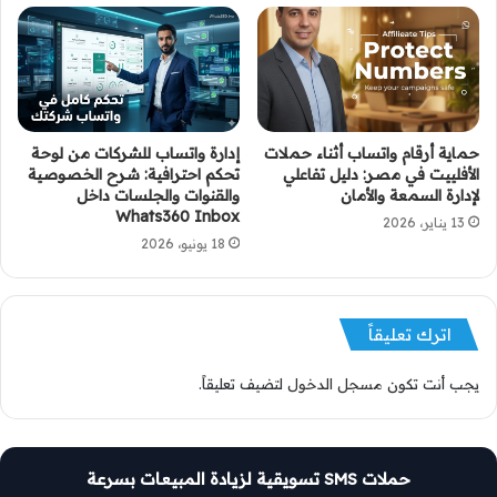
حماية أرقام واتساب أثناء حملات
إدارة واتساب للشركات من لوحة
الأفلييت في مصر: دليل تفاعلي
تحكم احترافية: شرح الخصوصية
لإدارة السمعة والأمان
والقنوات والجلسات داخل
Whats360 Inbox
13 يناير، 2026
18 يونيو، 2026
اترك تعليقاً
يجب أنت تكون
مسجل الدخول
لتضيف تعليقاً.
حملات SMS تسويقية لزيادة المبيعات بسرعة