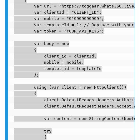
        var url = "https://toggaar.whats360.live/ap
        var clientId = "CLIENT_ID";

        var mobile = "919999999999";

        var templateId = 1; // Replace with your te
        var token = "YOUR_API_KEYS";

        var body = new

        {

            client_id = clientId,

            mobile = mobile,

            templet_id = templateId

        };

        using (var client = new HttpClient())

        {

            client.DefaultRequestHeaders.Authoriza
            client.DefaultRequestHeaders.Accept.Ad
            var content = new StringContent(Newton
            try

            {
