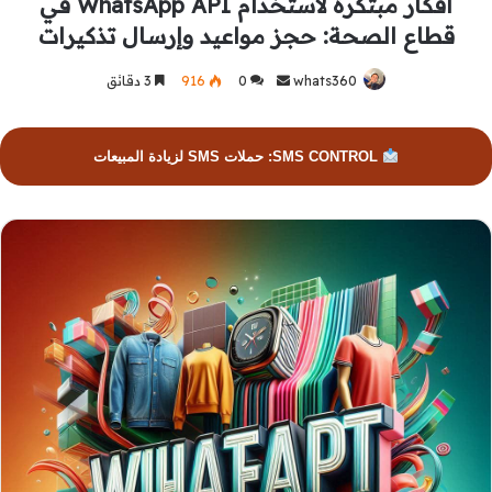
أفكار مبتكرة لاستخدام WhatsApp API في
قطاع الصحة: حجز مواعيد وإرسال تذكيرات
whats360
أرسل
0
916
3 دقائق
بريدا
إلكترونيا
SMS CONTROL: حملات SMS لزيادة المبيعات