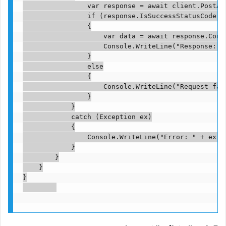
                var response = await client.PostAsy
                if (response.IsSuccessStatusCode)

                {

                    var data = await response.Conte
                    Console.WriteLine("Response: " 
                }

                else

                {

                    Console.WriteLine("Request fail
                }

            }

            catch (Exception ex)

            {

                Console.WriteLine("Error: " + ex.Me
            }

        }

    }

}
