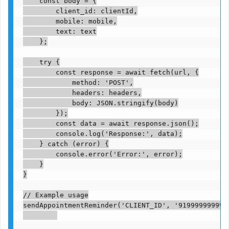
    const body = {

        client_id: clientId,

        mobile: mobile,

        text: text

    };

    try {

        const response = await fetch(url, {

            method: 'POST',

            headers: headers,

            body: JSON.stringify(body)

        });

        const data = await response.json();

        console.log('Response:', data);

    } catch (error) {

        console.error('Error:', error);

    }

}

// Example usage

sendAppointmentReminder('CLIENT_ID', '919999999999