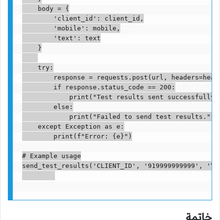
    body = {

        'client_id': client_id,

        'mobile': mobile,

        'text': text

    }

    try:

        response = requests.post(url, headers=heade
        if response.status_code == 200:

            print("Test results sent successfully!"
        else:

            print("Failed to send test results.")

    except Exception as e:

        print(f"Error: {e}")

# Example usage

send_test_results('CLIENT_ID', '919999999999', 'Yo
خاتمة