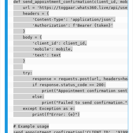
def send_appointment_confirmation(client_id, mobile
    url = 'https://toggaar.whats360.live/api/user/v
    headers = {

        'Content-Type': 'application/json',

        'Authorization': f'Bearer {token}'

    }

    body = {

        'client_id': client_id,

        'mobile': mobile,

        'text': text

    }

    try:

        response = requests.post(url, headers=heade
        if response.status_code == 200:

            print("Appointment confirmation sent su
        else:

            print("Failed to send confirmation.")

    except Exception as e:

        print(f"Error: {e}")

# Example usage

send_appointment_confirmation('CLIENT_ID', '919999