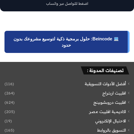
اضغط للتواصل عبر واتساب
Beincode: حلول برمجية ذكية لتوسيع مشروعك بدون
حدود
تصنيفات المدونة :
أفضل الأدوات التسويقية
(116)
افلييت اربتراج
(264)
افلييت دروبشوبينج
(624)
اكاديمية افلييت مصر
(205)
الاحتيال الإلكتروني
(19)
التسويق بالروابط
(165)