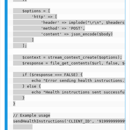
    $options = [

        'http' => [

            'header' => implode("\r\n", $headers),

            'method' => 'POST',

            'content' => json_encode($body)

        ]

    ];

    $context = stream_context_create($options);

    $response = file_get_contents($url, false, $con
    if ($response === FALSE) {

        echo "Error sending health instructions.";

    } else {

        echo "Health instructions sent successfully
    }

}

// Example usage

sendHealthInstructions('CLIENT_ID', '919999999999'