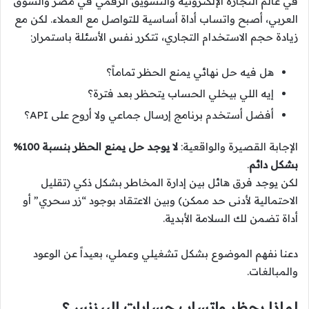
في عالم التجارة الإلكترونية والتسويق الرقمي في مصر والسوق
العربي، أصبح واتساب أداة أساسية للتواصل مع العملاء. لكن مع
زيادة حجم الاستخدام التجاري، تتكرر نفس الأسئلة باستمرار:
هل فيه حل نهائي يمنع الحظر تماماً؟
إيه اللي بيخلي الحساب يتحظر بعد فترة؟
أفضل أستخدم برنامج إرسال جماعي ولا أروح على API؟
الإجابة القصيرة والواقعية:
لا يوجد حل يمنع الحظر بنسبة 100%
بشكل دائم
.
لكن يوجد فرق هائل بين إدارة المخاطر بشكل ذكي (تقليل
الاحتمالية لأدنى حد ممكن) وبين الاعتقاد بوجود “زر سحري” أو
أداة تضمن لك السلامة الأبدية.
دعنا نفهم الموضوع بشكل تشغيلي وعملي، بعيداً عن الوعود
والمبالغات.
لماذا يحظر واتساب حسابات البيزنس؟