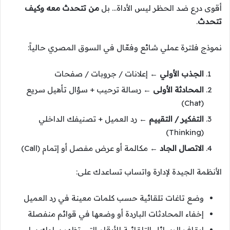
أقوى درع ضد الحظر ليس الأداة… بل
من تتحدث معه وكيف
تتحدث
.
نموذج فلترة عملي شائع وفعّال في السوق المصري حالياً:
الجذب الأولي
← إعلانات / جروبات / صفحات
المحادثة الأولى
← رسالة ترحيب + سؤال تأهيل سريع
(Chat)
التفكير / التقييم
← رد العميل + تصنيفك الداخلي
(Thinking)
الاتصال الجاد
← مكالمة أو عرض مفصل أو إتمام (Call)
الأنظمة الجيدة لإدارة واتساب تساعدك على:
وضع تاغات تلقائية حسب كلمات معينة في رد العميل
إخفاء المحادثات الباردة أو وضعها في قوائم منفصلة
إيقاف الرسائل التلقائية للأرقام التي تظهر سلوك سلبي