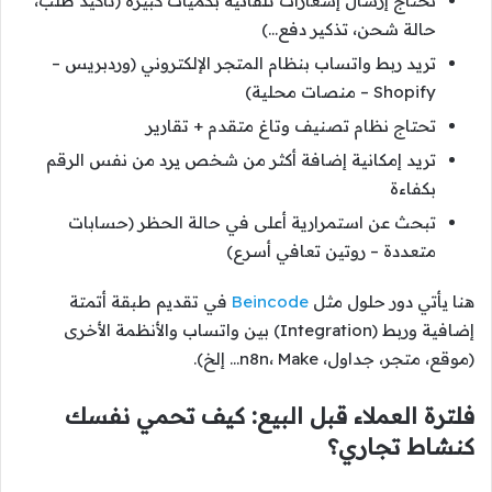
تحتاج إرسال إشعارات تلقائية بكميات كبيرة (تأكيد طلب،
حالة شحن، تذكير دفع…)
تريد ربط واتساب بنظام المتجر الإلكتروني (وردبريس –
Shopify – منصات محلية)
تحتاج نظام تصنيف وتاغ متقدم + تقارير
تريد إمكانية إضافة أكثر من شخص يرد من نفس الرقم
بكفاءة
تبحث عن استمرارية أعلى في حالة الحظر (حسابات
متعددة – روتين تعافي أسرع)
هنا يأتي دور حلول مثل
Beincode
في تقديم طبقة أتمتة
إضافية وربط (Integration) بين واتساب والأنظمة الأخرى
(موقع، متجر، جداول، n8n، Make… إلخ).
فلترة العملاء قبل البيع: كيف تحمي نفسك
كنشاط تجاري؟