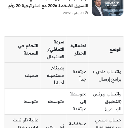
التسويق الضخمة 2026 مع استراتيجية 20 رقم
31 يناير، 2026
سرعة
احتمالية
التحكم في
الوضع
التعافي/
الحظر
السمعة
الاستبدال
بطيئة/
واتساب عادي +
مرتفعة
مستحيلة
ضعيف
برامج إرسال
جداً
أحياناً
واتساب بيزنس
متوسطة
(التطبيق
إلى
متوسطة
متوسط
الرسمي)
مرتفعة
حساب رسمي
عالية (لو تمت
منخفضة
عبر Business
أعلى بكثير
إدارته بشكل