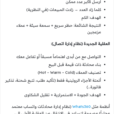
أرسل لأكبر عدد ممكن
كلما زاد العدد → زادت المبيعات (في النظرية)
الهدف: الكم
النتيجة الشائعة: حظر سريع + سمعة سيئة + عملاء
مزعجين
العقلية الجديدة (نظام إدارة اتصال):
التواصل مع من أبدى اهتماماً مسبقاً أو تفاعل معك
بناء محادثة ذات قيمة قبل البيع
تصنيف العملاء (Hot – Warm – Cold)
أتمتة الأجزاء الروتينية فقط (تأكيد طلب، تتبع شحنة، تذكير
فاتورة…)
الهدف: الجودة + الاستمرارية + تقليل الشكاوى
أنظمة مثل
Whats360
(نظام إدارة محادثات واتساب معتمد
محلياً) مصممة لتساعد في الانتقال من العقلية الأولى إلى