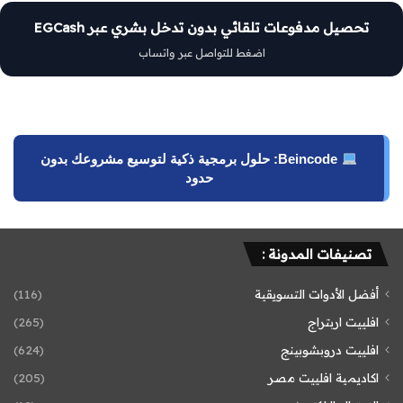
تحصيل مدفوعات تلقائي بدون تدخل بشري عبر EGCash
اضغط للتواصل عبر واتساب
Beincode: حلول برمجية ذكية لتوسيع مشروعك بدون
حدود
تصنيفات المدونة :
أفضل الأدوات التسويقية
(116)
افلييت اربتراج
(265)
افلييت دروبشوبينج
(624)
اكاديمية افلييت مصر
(205)