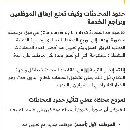
حدود المحادثات وكيف تمنع إرهاق الموظفين
وتراجع الخدمة
خاصية حد المحادثات (Concurrency Limit) هي ميزة برمجية
متطورة تهدف إلى توزيع الضغط بالتساوي وحماية الكفاءة
الذهنية لفريق العمل. يتم تعيين حد أقصى لعدد المحادثات
النشطة (المفتوحة التي لم تُغلق بعد) لكل موظف على حدة.
إذا تم إدخال القيمة
في خانة حد المحادثات داخل واجهة
0
النظام، فإن ذلك يعني تشغيل الحساب بنظام “بدون حد”، وهو
الخيار الافتراضي للمشرفين والمدراء.
نموذج محاكاة عملي لتأثير حدود المحادثات
لنفترض أن متجراً إلكترونياً يمتلك موظفين في قسم المبيعات:
الموظف الأول (أحمد):
موظف جديد، تم تعيين حد