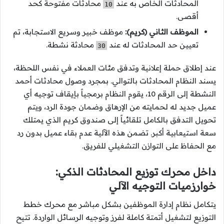
المحادثات الخاص به عند
محادثات مفتوحة كحد
10
أقصى.
الموظف الثاني (كريم):
موظف خبير وسريع الاستجابة، تم
تعيين حد المحادثات له عند
محادثة نشطة.
30
عند إطلاق حملة إعلانية وتدفق مئات العملاء في نفس اللحظة،
يسند النظام المحادثات بالتوالي. بمجرد وصول محادثات أحمد
النشطة إلى الرقم 10، يقوم النظام برمجياً بإيقاف توجيه أي
عميل جديد له لحمايته من الإرهاق وضمان جودة الرد، ويتم
تحويل التدفق بالكامل تلقائياً إلى صندوق كريم الذي يمتلك
سعة استيعابية أكبر. تضمن هذه الآلية عدم بقاء عميل بدون رد
مع الحفاظ على التوازن التشغيلي للفريق.
داخل محرك توزيع المحادثات الذكي:
خوارزميات التوجيه الآلي
يتكامل نظام إدارة الموظفين بشكل مباشر مع محرك خطط
التوزيع لتشغيل أتمتة كاملة لفرز وتوجيه الرسائل الواردة. تتيح