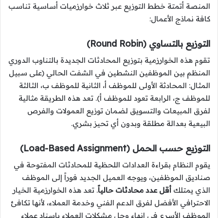
المنصة أتمتة خطط التوزيع عبر ثلاث خوارزميات أساسية تناسب
كافة نماذج الأعمال:
التوزيع بالتساوي (Round Robin)
تقوم هذه الخوارزمية بتوزيع المحادثات الجديدة بالتناوب الدوري
المنظم بين الموظفين النشطين في الشفت الحالي (على سبيل
المثال: المحادثة الأولى للموظف أ، الثانية للموظف ب، الثالثة
للموظف ج، الرابعة تعود للموظف أ). تعد هذه الطريقة مثالية
لفرق المبيعات والتسويق لضمان توزيع العمولات والفرص
البيعية بعدالة مطلقة وبدون أي تحيز بشري.
التوزيع حسب الحمل (Load-Based Assignment)
يقوم النظام بقراءة العدادات اللحظية للمحادثات المفتوحة في
صناديق الموظفين، ويوجه العميل الجديد فوراً إلى الموظف
الذي يمتلك
أقل عدد محادثات حالياً
. تعد هذه الخوارزمية الخيار
الاحترافي الأفضل لفرق الدعم الفني وخدمة العملاء، لأنها تكافئ
الموظف الأسرع في إنهاء وحل مشكلات العملاء بإسناد عملاء