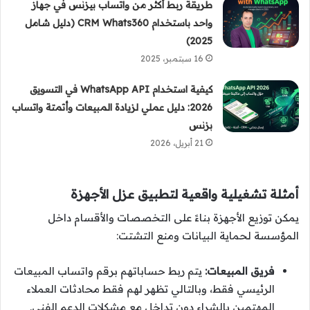
طريقة ربط أكثر من واتساب بيزنس في جهاز
واحد باستخدام CRM Whats360 (دليل شامل
2025)
16 سبتمبر، 2025
كيفية استخدام WhatsApp API في التسويق
2026: دليل عملي لزيادة المبيعات وأتمتة واتساب
بزنس
21 أبريل، 2026
أمثلة تشغيلية واقعية لتطبيق عزل الأجهزة
يمكن توزيع الأجهزة بناءً على التخصصات والأقسام داخل
المؤسسة لحماية البيانات ومنع التشتت:
فريق المبيعات:
يتم ربط حساباتهم برقم واتساب المبيعات
الرئيسي فقط، وبالتالي تظهر لهم فقط محادثات العملاء
المهتمين بالشراء دون تداخل مع مشكلات الدعم الفني.