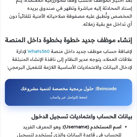
بعد اختيار الموظف الأنسب وفقاً للخوارزمية المعتمدة، يتم
إسناد المحادثة إليه مباشرة وتظهر في صندوق بريده
المخصص وتُطبق عليه مصفوفة صلاحياته الأمنية تلقائياً دون
أي تداخل مع بقية زملائه.
إنشاء موظف جديد خطوة بخطوة داخل المنصة
لإضافة حساب موظف جديد داخل منصة
Whats360
لإدارة
علاقات العملاء، يتوجه مدير النظام إلى نافذة الإنشاء المنبثقة
لإدخال البيانات والاعتماديات الأساسية اللازمة للتفعيل البرمجي:
Beincode: حلول برمجية مخصصة لتنمية مشروعك
اضغط للتواصل عبر واتساب
بيانات الحساب واعتماديات تسجيل الدخول
اسم المستخدم (Username):
وهو المعرف الفريد
للحساب في قاعدة البيانات والذي يُستخدم لتسجيل