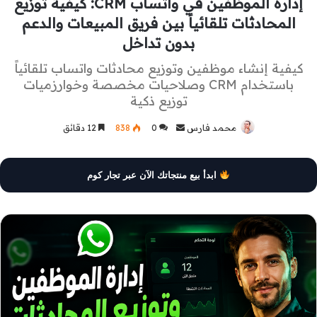
إدارة الموظفين في واتساب CRM: كيفية توزيع
المحادثات تلقائياً بين فريق المبيعات والدعم
بدون تداخل
كيفية إنشاء موظفين وتوزيع محادثات واتساب تلقائياً
باستخدام CRM وصلاحيات مخصصة وخوارزميات
توزيع ذكية
محمد فارس
أرسل
0
838
12 دقائق
بريدا
إلكترونيا
ابدأ بيع منتجاتك الآن عبر تجار كوم