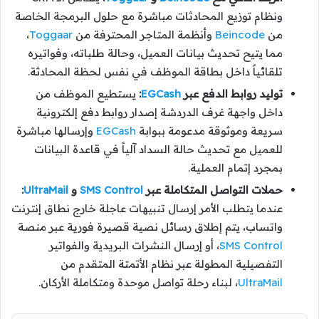
ونظام توزيع المحادثات مباشرة مع حلول البرمجة الخاصة
من
Beincode
وأنظمة المتاجر المحترفة من
Toggaar
،
مما يتيح تحديث بيانات العميل، وحالة طلباته، وفواتيره
تلقائياً داخل بطاقة الموظف في نفس لحظة المحادثة.
توليد روابط الدفع عبر
EGCash
:
يستطيع الموظف من
داخل واجهة غرف الدردشة إصدار روابط دفع إلكترونية
سريعة وموثوقة مدعومة ببوابة
EGCash
وإرسالها مباشرة
للعميل مع تحديث حالة السداد آلياً في قاعدة البيانات
بمجرد إتمام العملية.
حملات التواصل المتكاملة عبر
SMS Control
و
UltraMail
:
عندما يتطلب الأمر إرسال تنبيهات عاجلة خارج نطاق إنترنت
واتساب، يتم إطلاق رسائل نصية قصيرة فورية عبر منصة
SMS Control
، أو إرسال النشرات البريدية والفواتير
التفصيلية المطولة عبر نظام الأتمتة المتقدم من
UltraMail
، لبناء رحلة تواصل موحدة ومتكاملة الأركان.