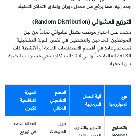
جدد إليه، مما يرفع من معدل دوران وإغلاق التذاكر التقنية.
التوزيع العشوائي (Random Distribution)
تعتمد على اختيار موظف بشكل عشوائي تماماً من بين
الموظفين المتاحين والنشطين في نفس النوبة التشغيلية.
تستخدم عادة في أقسام الاستعلامات العامة أو الأنشطة ذات
الكثافة العالية جداً والتي لا تتطلب تفاوت في مستويات الخبرة
بين المفراد.
القسم
الميزة
نوع
آلية العمل
التشغيلي
التنافسية
الخوارزمية
البرمجية
المثالي
الكبرى
فرق
العدالة التامة
بالتساوي
التدوير والتناوب
المبيعات
في توزيع
(Round
الدوري بالترتيب