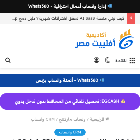
إدارة واتساب أعمال احترافية - Whats360
كيف تبني منصة AI SaaS تحقق اشتراكات شهرية؟ دليل دمج WhatsApp وCRM والأتمتة لزيادة النمو
الوضع
تسجيل
بح
القائمة
المظلم
الدخول
عن
Whats360 - أتمتة واتساب بزنس
EGCASH: تحصيل تلقائي من المحافظ بدون تدخل يدوي
الرئيسية
/
وتساب ماركتنج
/
CRM واتساب
CRM واتساب