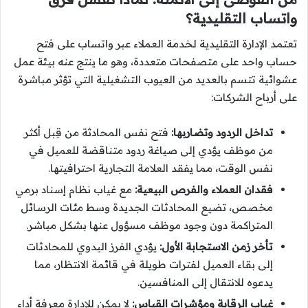
واتساب التقليدية؟
تعتمد الإدارة التقليدية لخدمة العملاء عبر واتساب على فتح
حساب واحد على متصفحات متعددة، وهو ما ينتج عنه بيئة عمل
عشوائية تتسم بالعديد من العيوب التشغيلية التي تؤثر مباشرة
على أرباح الشركات:
تداخل الردود وتضاربها:
فتح نفس المحادثة من قِبل أكثر
من موظف يؤدي إلى صياغة ردود متناقضة للعميل في
نفس الوقت، مما يفقد العلامة التجارية احترافيتها.
فقدان العملاء والفرص البيعية:
مع غياب نظام إسناد برمي
مخصص، تضيع المحادثات الجديدة وسط مئات الرسائل
المتراكمة دون وجود موظف مسؤول عنها بشكل مباشر.
تأخر زمن الاستجابة الأول:
يؤدي الفرز اليدوي للمحادثات
إلى بقاء العميل لفترات طويلة في قائمة الانتظار، مما
يدعوه للانتقال إلى المنافسين.
غياب الرقابة ومؤشرات القياس:
لا يمكن للإدارة معرفة أداء