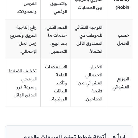
والتسويق
الفرص
Robin)
بين الحسابات.
الرقمي.
والعمولات.
التوجيه التلقائي
الدعم الفني،
رفع إنتاجية
حسب
للموظف ذي
خدمات ما
الفريق وتسريع
الحمل
الصندوق الأقل
بعد البيع،
زمن الحل
انشغالاً.
التحصيل.
الإجمالي.
الاختيار
الاستعلامات
تخفيف الضغط
الاحتمالي
العامة
التوزيع
البرمجي
العشوائي من
وتأكيد
العشوائي
وسرعة فرز
قائمة
البيانات
التدفق الهائل.
المتاحين.
الروتينية.
ابدأ في أتمتة خطط توزيع المبيعات والدعم