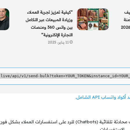
 بدون API: كيف
“كيفية تعزيز تجربة العملاء
منة
وزيادة المبيعات عبر التكامل
عمل من المتصفح في 2026
بين واتس 360 ومنصات
التجارة الإلكترونية”
11 يناير، 2025
أكواد واتساب API الشامل
.
باستخدام واتس 360، يمكنك إنشاء روبوتات محادثة تلقائية (Chatbots) للر
ى الاستفسارات.