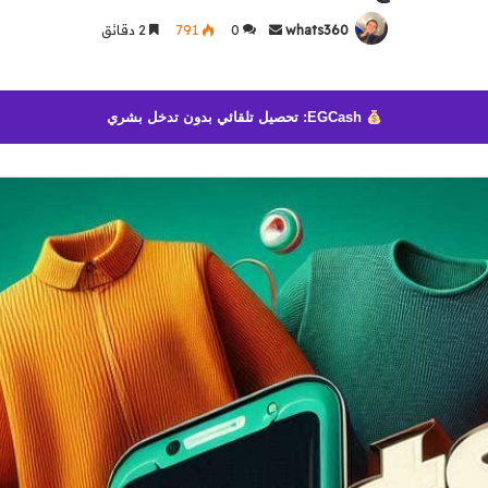
whats360
أرسل
0
791
2 دقائق
بريدا
إلكترونيا
EGCash: تحصيل تلقائي بدون تدخل بشري