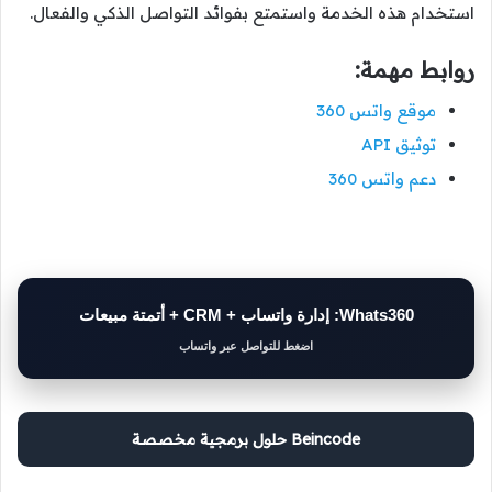
استخدام هذه الخدمة واستمتع بفوائد التواصل الذكي والفعال.
روابط مهمة:
موقع واتس 360
توثيق API
دعم واتس 360
Whats360: إدارة واتساب + CRM + أتمتة مبيعات
اضغط للتواصل عبر واتساب
Beincode حلول برمجية مخصصة