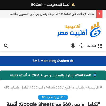
أتمتة المدفوعات - EGCash
نظام الإحالات في Whats360: كيف يعمل برنامج التسويق بالعمولة وآلية التتبع والعمولات خطوة بخطوة
الوضع
تسجيل
بح
القائمة
المظلم
الدخول
عن
SMS Marketing System
Whats360: إدارة واتساب بزنس + CRM + أتمتة كاملة
الرئيسية
/
وتساب ماركتنج
/
Whats360 واتس360
/
تكامل وتساب API
تكامل وتساب API
“تكامل واتس 360 مع Google Sheets: أتمتة