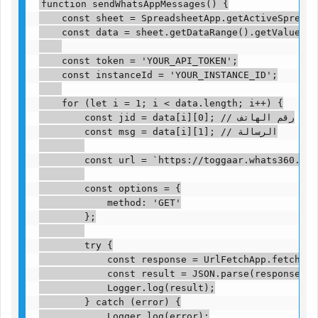
function sendWhatsAppMessages() {

    const sheet = SpreadsheetApp.getActiveSpreads
    const data = sheet.getDataRange().getValues();
    const token = 'YOUR_API_TOKEN';

    const instanceId = 'YOUR_INSTANCE_ID';

    for (let i = 1; i < data.length; i++) {

        const jid = data[i][0]; // رقم الهاتف

        const msg = data[i][1]; // الرسالة

        const url = `https://toggaar.whats360.liv
        const options = {

            method: 'GET'

        };

        try {

            const response = UrlFetchApp.fetch(ur
            const result = JSON.parse(response.ge
            Logger.log(result);

        } catch (error) {

            Logger.log(error);
