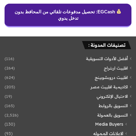
EGCash: تحصيل مدفوعات تلقائي من المحافظ بدون
تدخل يدوي
تصنيفات المدونة :
أفضل الأدوات التسويقية
(116)
افلييت اربتراج
(264)
افلييت دروبشوبينج
(624)
اكاديمية افلييت مصر
(205)
الاحتيال الإلكتروني
(19)
التسويق بالروابط
(165)
التسويق بالعمولة
(2٬526)
(130)
Media Buyers
الاعلانات المموله
(93)