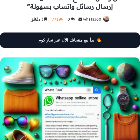
إرسال رسائل واتساب بسهولة”
whats360
أرسل
0
771
3 دقائق
بريدا
إلكترونيا
ابدأ بيع منتجاتك الآن عبر تجار كوم