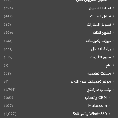
انماط التسويق
(394)
تحليل البيانات
(447)
تسويق العقارات
(23)
تطوير الذات
(206)
دورات وكورسات
(133)
ريادة الاعمال
(631)
سوق الافلييت
(512)
عام
(7)
مقالات تعليمية
(59)
موقع تحميلات صور الترند
(4)
وتساب ماركتنج
(1٬794)
CRM واتساب
(160)
(107)
Make.com
Whats360 واتس360
(1٬027)