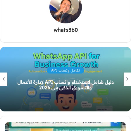
whats360
api connect
حلّ مشاكل ربط Whats360 مع n8n وNode.js
خطوة بخطوة (دليل شامل للمبرمجين وأصحاب
المشاريع)