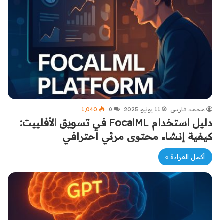
محمد فارس
11 يونيو، 2025
0
1٬040
دليل استخدام FocalML في تسويق الأفلييت:
كيفية إنشاء محتوى مرئي احترافي
أكمل القراءة »