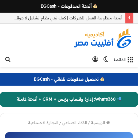
أتمتة المدفوعات - EGCash
Fast Inbox لإدارة محادثات واتساب فورياً: الحل الأسرع للوصول المباشر للرسائل بدون مزامنة
الوضع
تسجيل
بح
القائمة
المظلم
الدخول
عن
تحصيل مدفوعات تلقائي - EGCash
Whats360: إدارة واتساب بزنس + CRM + أتمتة كاملة
الرئيسية
/
الذكاء الصناعي
/
التجارة الاجتماعية