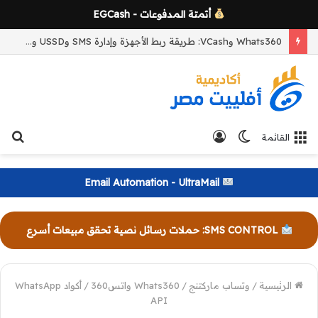
أتمتة المدفوعات - EGCash
كيف تبني نظام إحالات ذكي داخل منصة SaaS لزيادة العملاء والأرباح؟
الوضع
تسجيل
بح
القائمة
المظلم
الدخول
عن
Email Automation - UltraMail
SMS CONTROL: حملات رسائل نصية تحقق مبيعات أسرع
الرئيسية
/
وتساب ماركتنج
/
Whats360 واتس360
/
أكواد WhatsApp
API