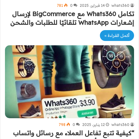
whats360
14 فبراير، 2025
0
781
تكامل Whats360 مع BigCommerce لإرسال
إشعارات WhatsApp تلقائيًا للطلبات والشحن
أكمل القراءة »
whats360
12 يناير، 2025
0
798
“كيفية تتبع تفاعل العملاء مع رسائل واتساب