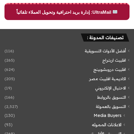
UltraMail: إدارة بريد احترافية وتحويل العملاء تلقائياً
تصنيفات المدونة :
أفضل الأدوات التسويقية
(116)
افلييت اربتراج
(265)
افلييت دروبشوبينج
(624)
اكاديمية افلييت مصر
(205)
الاحتيال الإلكتروني
(19)
التسويق بالروابط
(166)
التسويق بالعمولة
(2٬527)
(130)
Media Buyers
الاعلانات المموله
(93)
التسويق بالأفلييت
(268)