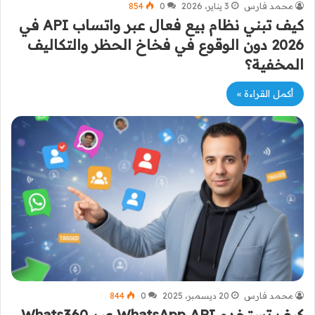
محمد فارس
3 يناير، 2026
0
854
كيف تبني نظام بيع فعال عبر واتساب API في
2026 دون الوقوع في فخاخ الحظر والتكاليف
المخفية؟
أكمل القراءة »
محمد فارس
20 ديسمبر، 2025
0
844
كيف تستخدم WhatsApp API عبر Whats360