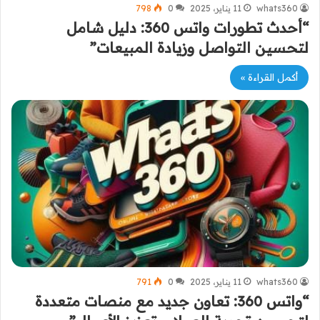
whats360
11 يناير، 2025
0
798
“أحدث تطورات واتس 360: دليل شامل
لتحسين التواصل وزيادة المبيعات”
أكمل القراءة »
whats360
11 يناير، 2025
0
791
“واتس 360: تعاون جديد مع منصات متعددة