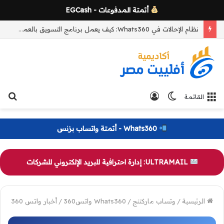
أتمتة المدفوعات - EGCash
كيف يعمل نظام الإحالات في Whats360؟ شرح التتبع والعمولات وزيادة العملاء خطوة بخطوة
الوضع
تسجيل
بح
القائمة
المظلم
الدخول
عن
Whats360 - أتمتة واتساب بزنس
ULTRAMAIL: إدارة احترافية للبريد الإلكتروني للشركات
الرئيسية
/
وتساب ماركتنج
/
Whats360 واتس360
/
أخبار واتس 360