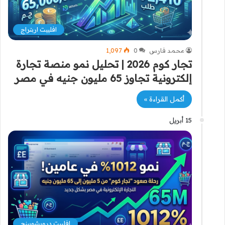
افلييت اربتراج
محمد فارس
0
1٬097
تجار كوم 2026 | تحليل نمو منصة تجارة
إلكترونية تجاوز 65 مليون جنيه في مصر
أكمل القراءة »
15 أبريل
افلييت دروبشوبينج