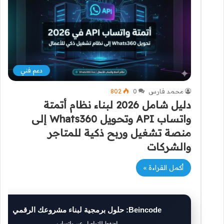
دعم فني
محمد فارس
0
802
دليل شامل 2026 لبناء نظام أتمتة
واتساب API وتحويل Whats360 إلى
منصة تشغيل وربح ذكية للمتاجر
والشركات
أكمل القراءة »
Beincode: حلول برمجية لبناء مشروعك الرقمي
اضغط للتواصل عبر واتساب