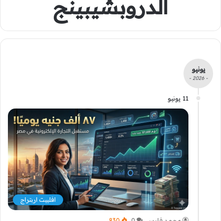
الدروبشيبينج
يونيو
- 2026 -
11 يونيو
افلييت اربتراج
محمد فارس
0
830