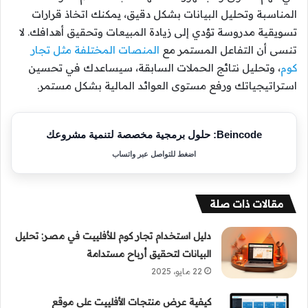
المناسبة وتحليل البيانات بشكل دقيق، يمكنك اتخاذ قرارات
تسويقية مدروسة تؤدي إلى زيادة المبيعات وتحقيق أهدافك. لا
تنسى أن التفاعل المستمر مع
المنصات المختلفة مثل تجار
كوم
، وتحليل نتائج الحملات السابقة، سيساعدك في تحسين
استراتيجياتك ورفع مستوى العوائد المالية بشكل مستمر.
Beincode: حلول برمجية مخصصة لتنمية مشروعك
اضغط للتواصل عبر واتساب
مقالات ذات صلة
دليل استخدام تجار كوم للأفلييت في مصر: تحليل
البيانات لتحقيق أرباح مستدامة
22 مايو، 2025
كيفية عرض منتجات الأفلييت على موقع