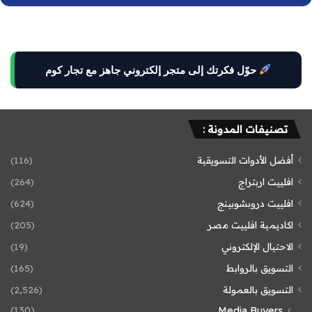
حوّل فكرتك إلى متجر إلكتروني جاهز مع تجار كوم
تصنيفات المدونة :
أفضل الأدوات التسويقية
(116)
افلييت اربتراج
(264)
افلييت دروبشوبينج
(624)
اكاديمية افلييت مصر
(205)
الاحتيال الإلكتروني
(19)
التسويق بالروابط
(165)
التسويق بالعمولة
(2٬526)
(130)
Media Buyers