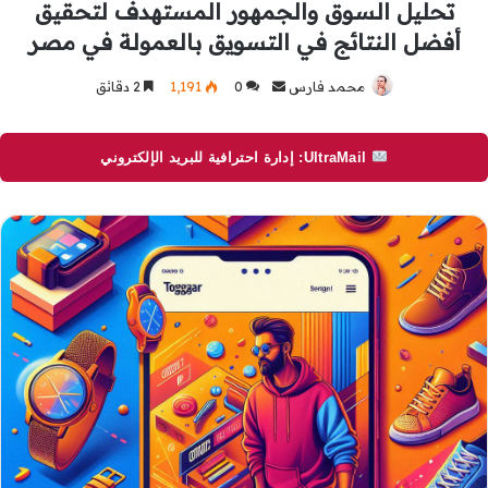
تحليل السوق والجمهور المستهدف لتحقيق
أفضل النتائج في التسويق بالعمولة في مصر
محمد فارس
أرسل
0
1٬191
2 دقائق
بريدا
إلكترونيا
UltraMail: إدارة احترافية للبريد الإلكتروني