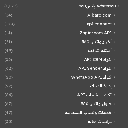
Whats360 واتس360
(1٬027)
(34)
Albato.com
(129)
api connect
(14)
Zapier.com API
أخبار واتس 360
(21)
أسئلة شائعة
(49)
أكواد API CRM
(53)
أكواد API Sender
(62)
أكواد WhatsApp API
(20)
إدارة العملاء
(97)
تكامل وتساب API
(84)
حلول واتس 360
(67)
خدمات وتساب السحابية
(47)
دراسات حالة
(30)