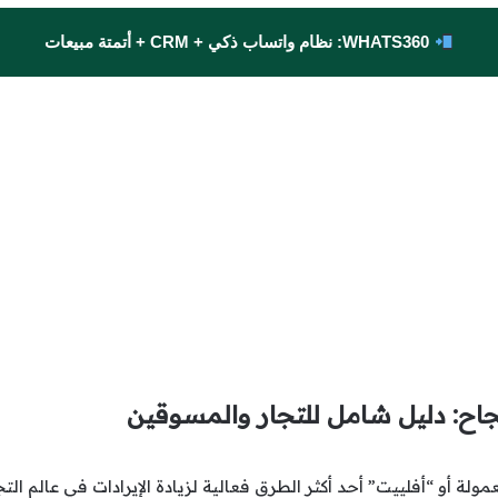
WHATS360: نظام واتساب ذكي + CRM + أتمتة مبيعات
بنجاح: دليل شامل للتجار والمسوقين
ة أو “أفلييت” أحد أكثر الطرق فعالية لزيادة الإيرادات في عالم التجار