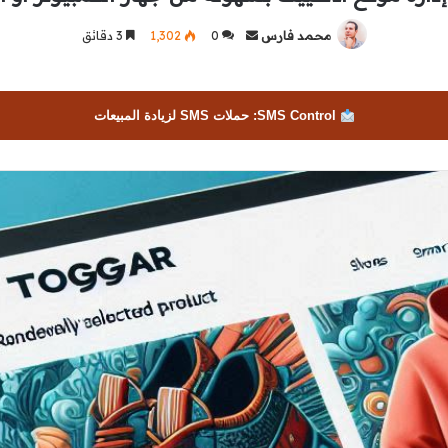
محمد فارس
أرسل
0
1٬302
3 دقائق
بريدا
إلكترونيا
SMS Control: حملات SMS لزيادة المبيعات