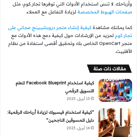
وأرباحك. لا تنسَ استخدام الأدوات التي توفرها تجار كوم، مثل
صفحات الهبوط المخصصة
لزيادة التفاعل مع العملاء.
كما يمكنك مشاهدة
كيفية إنشاء متجر دروبشيبينج مجاني على
تجار كوم
لمزيد من الإرشادات حول كيفية دمج هذه الأدوات مع
متجر OpenCart الخاص بك وتحقيق أقصى استفادة من نظام
الأفلييت.
مقالات ذات صلة
كيفية استخدام Facebook Blueprint لتعلم
التسويق الرقمي
13 أبريل، 2023
“كيفية استخدام فيسبوك لزيادة أرباحك الرقمية:
دليل للمسوقين الناجحين”
14 أبريل، 2023