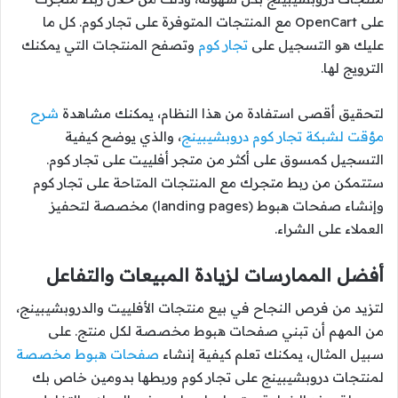
على OpenCart مع المنتجات المتوفرة على تجار كوم. كل ما
عليك هو التسجيل على
تجار كوم
وتصفح المنتجات التي يمكنك
الترويج لها.
لتحقيق أقصى استفادة من هذا النظام، يمكنك مشاهدة
شرح
مؤقت لشبكة تجار كوم دروبشيبينج
، والذي يوضح كيفية
التسجيل كمسوق على أكثر من متجر أفلييت على تجار كوم.
ستتمكن من ربط متجرك مع المنتجات المتاحة على تجار كوم
وإنشاء صفحات هبوط (landing pages) مخصصة لتحفيز
العملاء على الشراء.
أفضل الممارسات لزيادة المبيعات والتفاعل
لتزيد من فرص النجاح في بيع منتجات الأفلييت والدروبشيبينج،
من المهم أن تبني صفحات هبوط مخصصة لكل منتج. على
سبيل المثال، يمكنك تعلم كيفية إنشاء
صفحات هبوط مخصصة
لمنتجات دروبشيبينج على تجار كوم وربطها بدومين خاص بك