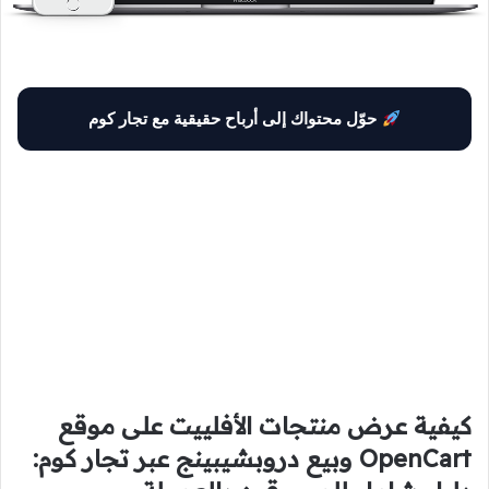
حوّل محتواك إلى أرباح حقيقية مع تجار كوم
كيفية عرض منتجات الأفلييت على موقع
OpenCart وبيع دروبشيبينج عبر تجار كوم: