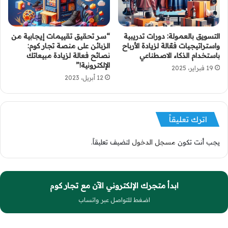
التسويق بالعمولة: دورات تدريبية
“سر تحقيق تقييمات إيجابية من
واستراتيجيات فعّالة لزيادة الأرباح
الزبائن على منصة تجار كوم:
باستخدام الذكاء الاصطناعي
نصائح فعالة لزيادة مبيعاتك
الإلكترونية!”
19 فبراير، 2025
12 أبريل، 2023
اترك تعليقاً
يجب أنت تكون
مسجل الدخول
لتضيف تعليقاً.
ابدأ متجرك الإلكتروني الآن مع تجار كوم
اضغط للتواصل عبر واتساب