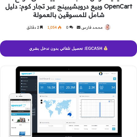
OpenCart وبيع دروبشيبينج عبر تجار كوم: دليل
شامل للمسوقين بالعمولة
محمد فارس
أرسل
0
1٬054
2 دقائق
بريدا
إلكترونيا
EGCASH: تحصيل تلقائي بدون تدخل بشري