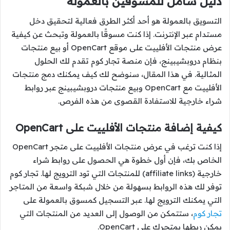
دليل شامل للمسوقين بالعمولة
التسويق بالعمولة هو أحد أكثر الطرق فعالية لتحقيق دخل
مستدام عبر الإنترنت. إذا كنت مسوقًا بالعمولة وتبحث عن كيفية
عرض منتجات الأفلييت على موقع OpenCart أو بيع منتجات
بنظام دروبشيبينج، فإن منصة تجار كوم تقدم لك الحلول
المثالية. في هذا المقال، سنوضح لك كيف يمكنك دمج منتجات
الأفلييت مع OpenCart وبيع منتجات دروبشيبينج عبر روابط
شراء خارجية للاستفادة القصوى من هذه الفرص.
كيفية إضافة منتجات الأفلييت على OpenCart
إذا كنت ترغب في عرض منتجات الأفلييت على متجر OpenCart
الخاص بك، فإن أول خطوة هي الحصول على روابط شراء
خارجية (affiliate links) للمنتجات التي تود الترويج لها. تجار كوم
توفر لك هذه الروابط بسهولة من خلال شبكة واسعة من المتاجر
التي يمكنك الترويج لها. عبر التسجيل كمسوق بالعمولة على
تجار كوم
، ستتمكن من الوصول إلى العديد من المنتجات التي
يمكن ربطها بمتجرك على OpenCart.