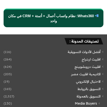
Whats360: نظام واتساب أعمال + أتمتة + CRM في مكان
واحد
تصنيفات المدونة :
أفضل الأدوات التسويقية
(116)
افلييت اربتراج
(264)
افلييت دروبشوبينج
(624)
اكاديمية افلييت مصر
(205)
الاحتيال الإلكتروني
(19)
التسويق بالروابط
(165)
التسويق بالعمولة
(2٬527)
(130)
Media Buyers