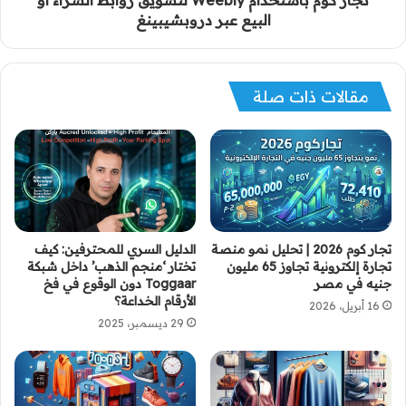
تجار كوم باستخدام Weebly لتسويق روابط الشراء أو
البيع عبر دروبشيبينغ
مقالات ذات صلة
تجار كوم 2026 | تحليل نمو منصة
الدليل السري للمحترفين: كيف
تجارة إلكترونية تجاوز 65 مليون
تختار ‘منجم الذهب’ داخل شبكة
جنيه في مصر
Toggaar دون الوقوع في فخ
الأرقام الخداعة؟
16 أبريل، 2026
29 ديسمبر، 2025