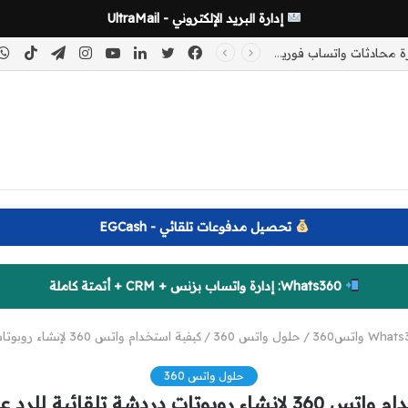
إدارة البريد الإلكتروني - UltraMail
فيسبوك
تويتر
لينكدإن
يوتيوب
انستقرام
تيلقرام
kTok
كيف تبدأ مشروع أتمتة واتساب للشركات وتحقق دخلاً شهرياً متكرراً من خدمات CRM والبوتات؟
تحصيل مدفوعات تلقائي - EGCash
Whats360: إدارة واتساب بزنس + CRM + أتمتة كاملة
Wha واتس360
/
حلول واتس 360
/
كيفية استخدام واتس 360 لإنشاء روبوتات دردشة تلقائية للرد على العملاء”
حلول واتس 360
 دردشة تلقائية للرد على العملاء”