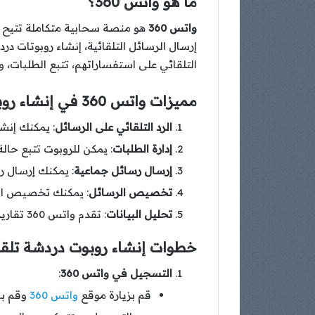
ما هو واتس 360؟
واتس 360
هو منصة سحابية متكاملة تتيح ل
التلقائي على استفساراتهم، تتبع الطلبات، 
مميزات واتس 360 في إنشاء روبوتات الدردشة التلقائية
الرد التلقائي على الرسائل
: يمكنك إنش
إدارة الطلبات
: يمكن للروبوت تتبع حال
إرسال رسائل جماعية
: يمكنك إرسال ر
تخصيص الرسائل
: يمكنك تخصيص الرس
تحليل البيانات
: تقدم واتس 360 تقارير مفصلة عن أداء الروبوتات، مما يساعدك على تحسين استراتيجيات التواصل.
خطوات إنشاء روبوت دردشة تلقائي
التسجيل في واتس 360
:
قم بزيارة موقع
واتس 360
وقم با