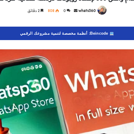
whats360
أرسل
0
808
2 دقائق
بريدا
إلكترونيا
Beincode: أنظمة مخصصة لتنمية مشروعك الرقمي