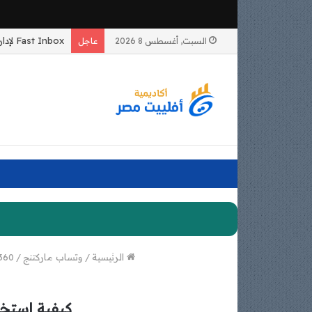
السبت, أغسطس 8 2026
عاجل
الرئيسية
/
وتساب ماركتنج
/
ts360
كيفية استخدام واتس 360 لإنشاء روبوتات