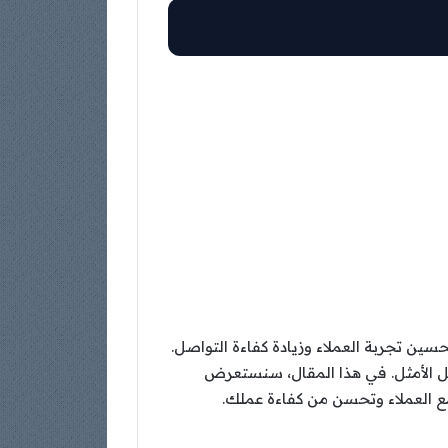
صبحت روبوتات الدردشة التلقائية (Chatbots) أداة لا غنى عنها لتحسين تجربة العملاء وزيادة كفاءة التواصل.
 الأمثل. في هذا المقال، سنستعرض