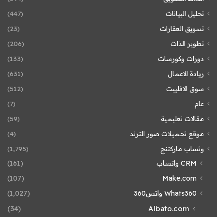
تحليل البيانات
(447)
تسويق العقارات
(23)
تطوير الذات
(206)
دورات وكورسات
(133)
ريادة الاعمال
(631)
سوق الافلييت
(512)
عام
(7)
مقالات تعليمية
(59)
موقع تحميلات صور الترند
(4)
وتساب ماركتنج
(1٬795)
CRM واتساب
(161)
(107)
Make.com
Whats360 واتس360
(1٬027)
(34)
Albato.com