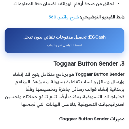
تحقق من صحة أرقام الهواتف لضمان دقة المعلومات.
رابط الفيديو التوضيحي:
شرح واتس 360
EGCash: تحصيل مدفوعات تلقائي بدون تدخل
اضغط للتواصل عبر واتساب
3. Toggaar Button Sender
Toggaar Button Sender
هو برنامج متكامل يتيح لك إنشاء
وإرسال رسائل واتساب تفاعلية بسهولة. يتميز هذا البرنامج
بإمكانية إنشاء قوالب رسائل جاهزة وتخصيصها وفقًا
لاحتياجاتك التسويقية. يمكنك أيضًا تتبع نتائج حملاتك وتحسين
استراتيجياتك التسويقية بناءً على البيانات التي تجمعها.
مميزات Toggaar Button Sender: