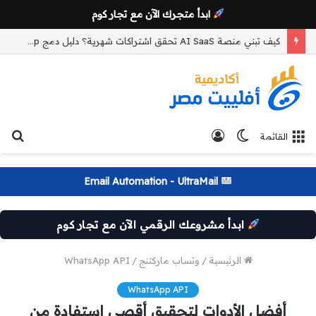
ابدأ متجرك الآن مع تجار كوم
كيف تبني منصة AI SaaS تحقق اشتراكات شهرية؟ دليل دمج WhatsApp وCRM والأتمتة لزيادة النمو
الوضع
تسجيل
بح
القائمة
المظلم
الدخول
عن
Email Automation - UltraMail
ابدأ مشروعك الرقمي الآن مع تجار كوم
الرئيسية
/
وتساب ماركتنج
/
WhatsApp API
WhatsApp API
أفضل الأدوات لتحقيق أقصى استفادة من