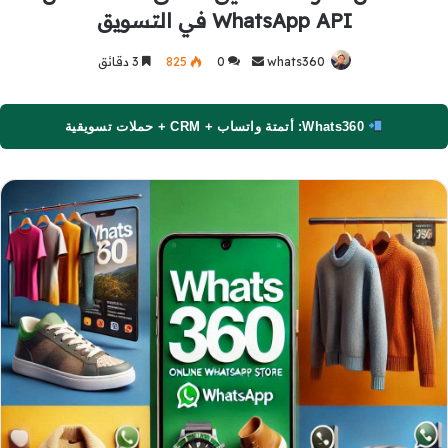
WhatsApp API في التسويق
whats360
أرسل
0
825
3 دقائق
بريدا
إلكترونيا
Whats360: أتمتة واتساب + CRM + حملات تسويقية