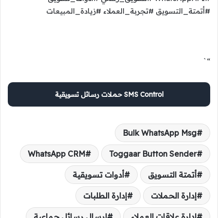
#أتمتة_التسويق #تجربة_العملاء #زيادة_المبيعات
“`
SMS Control حملات رسائل تسويقية
Bulk WhatsApp Msg
WhatsApp CRM
Toggaar Button Sender
أتمتة التسويق
أدوات تسويقية
إدارة الحملات
إدارة الطلبات
إدارة علاقات العملاء
إرسال رسائل جماعية