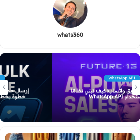
whats360
Whats360 واتس360
إرسال حملة جماعية عبر واتساب 360: دليل
خطوة بخطوة لإعداد رسائل نصية وصور