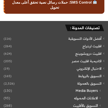
SMS Control: حملات رسائل نصية تحقق أعلى معدل
تحويل
تصنيفات المدونة :
أفضل الأدوات التسويقية
(116)
افلييت اربتراج
(264)
افلييت دروبشوبينج
(624)
اكاديمية افلييت مصر
(205)
الاحتيال الإلكتروني
(19)
التسويق بالروابط
(165)
التسويق بالعمولة
(2٬526)
(130)
Media Buyers
الاعلانات المموله
(93)
التسويق بالأفلييت
(268)