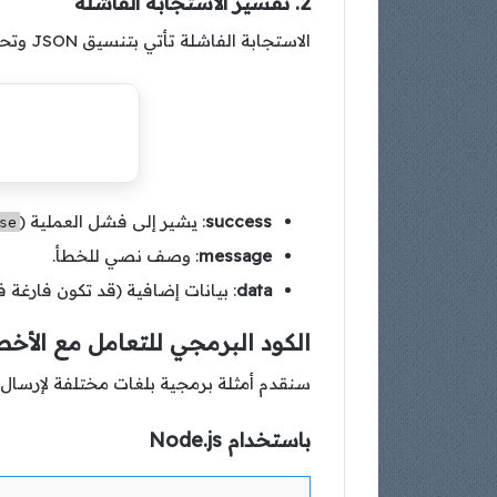
2. تفسير الاستجابة الفاشلة
الاستجابة الفاشلة تأتي بتنسيق JSON وتحتوي على الحقول التالية:
success
: يشير إلى فشل العملية (
se
message
: وصف نصي للخطأ.
data
: بيانات إضافية (قد تكون فارغة 
الكود البرمجي للتعامل مع الأخط
سنقدم أمثلة برمجية بلغات مختلفة لإرسال ر
باستخدام Node.js