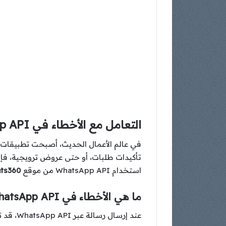
التعامل مع الأخطاء في WhatsApp API من موقع Whats360
تأكيدات طلبات، أو حتى عروض ترويجية، فإن WhatsApp API يوفر طريقة فعالة لأتمتة هذه العملية. في هذا المقال، سنتعلم 
استخدام WhatsApp API من موقع
ts360
ما هي الأخطاء في WhatsApp API؟
عند إرسال رسالة عبر WhatsApp API، قد تواجه أخطاءً مختلفة تعيق عملية الإرسال. هذه الأخطاء يمكن أن تكون ناتجة عن: