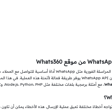
في عالم الأعمال الحديث، أصبحت تطبيقات المراسلة الفورية مثل tsApp
كيفية
Wha
، مع أمثلة برمجية بلغات مختلفة مثل Node.js، Python، PHP، وC#.