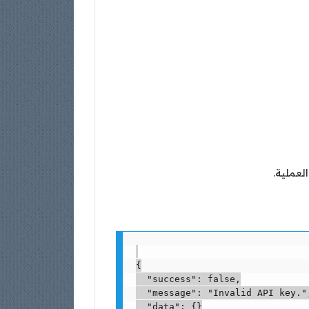
لعملية.
{

  "success": false,

  "message": "Invalid API key.",
  "data": {}
