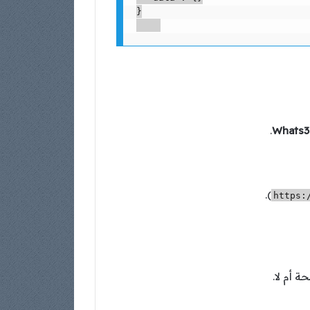
}

.
Whats3
).
https:
 أم لا.