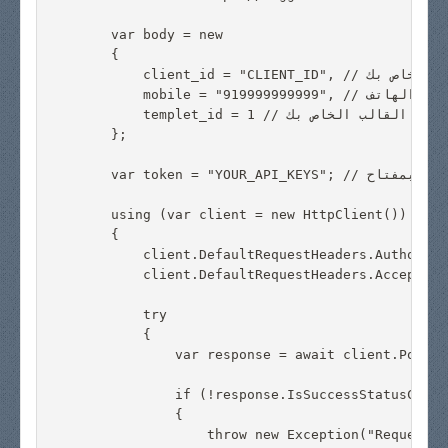
        var body = new

        {

            client_id = "CLIENT_ID", // استبدل بمعرف العميل الخاص بك

            mobile = "919999999999", // استبدل برقم الهاتف

            templet_id = 1 // استبدل بمعرف القالب الخاص بك

        };

        var token = "YOUR_API_KEYS"; // استبدل بمفتاح API الخاص بك

        using (var client = new HttpClient())

        {

            client.DefaultRequestHeaders.Authoriza
            client.DefaultRequestHeaders.Accept.Ad
            try

            {

                var response = await client.PostAs
                if (!response.IsSuccessStatusCode)

                {

                    throw new Exception("Request f