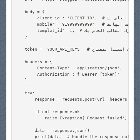
    body = {

        'client_id': 'CLIENT_ID',  # استبدل بمعرف العميل الخاص بك

        'mobile': '919999999999',  # استبدل برقم الهاتف

        'templet_id': 1,  # استبدل بمعرف القالب الخاص بك

    }

    token = 'YOUR_API_KEYS'  # استبدل بمفتاح API الخاص بك

    headers = {

        'Content-Type': 'application/json',

        'Authorization': f'Bearer {token}',

    }

    try:

        response = requests.post(url, headers=head
        if not response.ok:

            raise Exception('Request failed')

        data = response.json()

        print(data)  # Handle the response data as