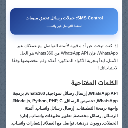
SMS Control: حملات رسائل تحقق مبيعات
اضغط للتواصل عبر واتساب
إذا كنت تبحث عن أداة قوية لأتمتة التواصل مع عملائك عبر
WhatsApp، فإن WhatsApp API من whats360 هو الحل
الأمثل. ابدأ بتجربة الأكواد المذكورة أعلاه وقم بتخصيصها وفقًا
لاحتياجاتك!
الكلمات المفتاحية
WhatsApp API, إرسال رسائل نموذجية, whats360, برمجة
WhatsApp, تخصيص الرسائل, Node.js, Python, PHP, C#,
واجهة برمجة التطبيقات, إرسال رسائل واتساب, أتمتة
الرسائل, رسائل مخصصة, تطوير تطبيقات واتساب, إدارة
الحملات, روبوت دردشة, تواصل مع العملاء, إشعارات واتساب,