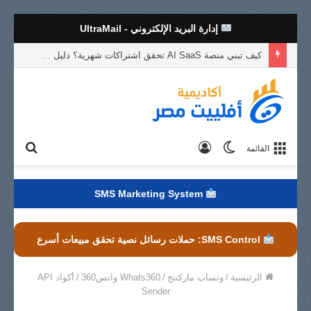
إدارة البريد الإلكتروني - UltraMail
نظام الإحالات في Whats360: كيف يعمل برنامج التسويق بالعمولة وآلية التتبع والعمولات خطوة بخطوة
الوضع
تسجيل
بحث
القائمة
المظلم
الدخول
عن
SMS Marketing System
SMS Control: حملات رسائل نصية تحقق مبيعات أسرع
الرئيسية
/
وتساب ماركتنج
/
Whats360 واتس360
/
أكواد API
Sender