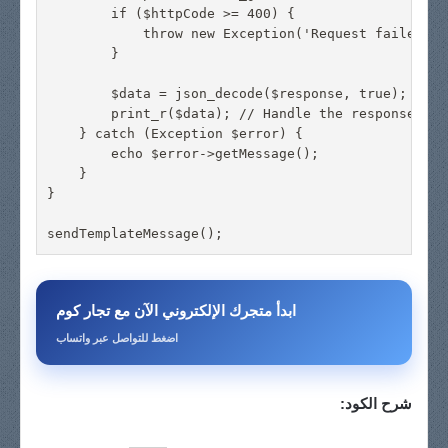
        if ($httpCode >= 400) {

            throw new Exception('Request failed');

        }

        $data = json_decode($response, true);

        print_r($data); // Handle the response dat
    } catch (Exception $error) {

        echo $error->getMessage();

    }

}

ابدأ متجرك الإلكتروني الآن مع تجار كوم
اضغط للتواصل عبر واتساب
شرح الكود: