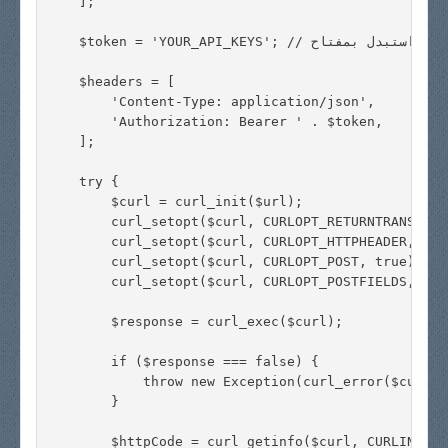
    ];

    $token = 'YOUR_API_KEYS'; // استبدل بمفتاح API الخاص بك

    $headers = [

        'Content-Type: application/json',

        'Authorization: Bearer ' . $token,

    ];

    try {

        $curl = curl_init($url);

        curl_setopt($curl, CURLOPT_RETURNTRANSFER, 
        curl_setopt($curl, CURLOPT_HTTPHEADER, $hea
        curl_setopt($curl, CURLOPT_POST, true);

        curl_setopt($curl, CURLOPT_POSTFIELDS, jso
        $response = curl_exec($curl);

        if ($response === false) {

            throw new Exception(curl_error($curl));
        }

        $httpCode = curl_getinfo($curl, CURLINFO_H