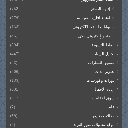
إدارة المتجر
(752)
انشاء افلييت سيستم
(279)
بوابات الدفع الالكتروني
(163)
متجر إلكتروني ذكي
(46)
انماط التسويق
(394)
تحليل البيانات
(447)
تسويق العقارات
(23)
تطوير الذات
(206)
دورات وكورسات
(133)
ريادة الاعمال
(631)
سوق الافلييت
(512)
عام
(7)
مقالات تعليمية
(59)
موقع تحميلات صور الترند
(4)