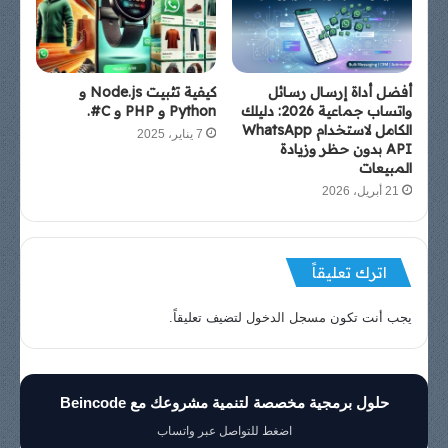
أفضل أداة إرسال رسائل
كيفية تثبيت Node.js و
واتساب جماعية 2026: دليلك
Python و PHP و C#.
الكامل لاستخدام WhatsApp
7 يناير، 2025
API بدون حظر وزيادة
المبيعات
21 أبريل، 2026
اترك تعليقاً
يجب أنت تكون
مسجل الدخول
لتضيف تعليقاً.
حلول برمجية مخصصة لتنمية مشروعك مع Beincode
اضغط للتواصل عبر واتساب