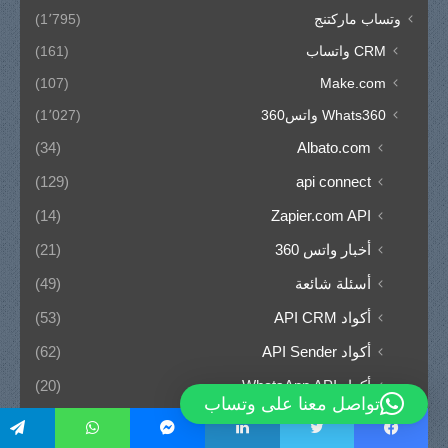
وتساب ماركتنج
(1٬795)
CRM واتساب
(161)
(107)
Make.com
Whats360 واتس360
(1٬027)
(34)
Albato.com
(129)
api connect
(14)
Zapier.com API
أخبار واتس 360
(21)
أسئلة شائعة
(49)
أكواد API CRM
(53)
أكواد API Sender
(62)
أكواد WhatsApp API
(20)
تواصل معنا على وتساب
إدارة العملاء
(97)
فيسبوك
تويتر
لينكدإن
ماسنجر
واتساب
تيلقرام