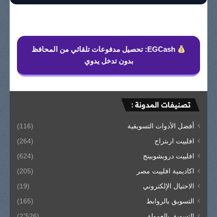
EGCash: تحصيل مدفوعات تلقائي من المحافظ
بدون تدخل يدوي
تصنيفات المدونة :
أفضل الأدوات التسويقية
(116)
افلييت اربتراج
(264)
افلييت دروبشوبينج
(624)
اكاديمية افلييت مصر
(205)
الاحتيال الإلكتروني
(19)
التسويق بالروابط
(165)
التسويق بالعمولة
(2٬526)