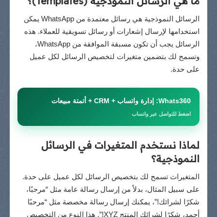
ما هي الرسائل النموذجية (Templates)؟
الرسائل النموذجية هي رسائل معتمدة من WhatsApp يمكن
استخدامها لإرسال إشعارات أو رسائل تسويقية للعملاء. هذه
الرسائل يجب أن تكون مسبقة الموافقة من WhatsApp،
وتسمح لك بتضمين متغيرات لتخصيص الرسائل لكل عميل
على حدة.
Whats360: إدارة واتساب + CRM + أتمتة مبيعات
اضغط للتواصل عبر واتساب
لماذا نستخدم المتغيرات في الرسائل
النموذجية؟
المتغيرات تسمح لك بتخصيص الرسائل لكل عميل على حدة.
على سبيل المثال، بدلاً من إرسال رسالة عامة مثل “مرحبًا،
شكرًا لشرائك!”، يمكنك إرسال رسالة مخصصة مثل “مرحبًا
أحمد، شكرًا لشرائك المنتج XYZ!”. هذا النوع من التخصيص