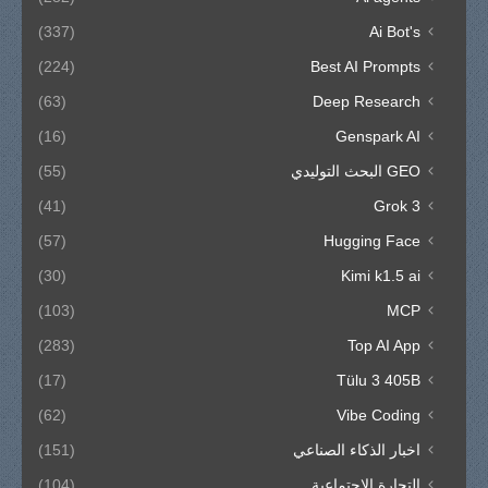
(337)
Ai Bot's
(224)
Best AI Prompts
(63)
Deep Research
(16)
Genspark AI
GEO البحث التوليدي
(55)
(41)
Grok 3
(57)
Hugging Face
(30)
Kimi k1.5 ai
(103)
MCP
(283)
Top AI App
(17)
Tülu 3 405B
(62)
Vibe Coding
اخبار الذكاء الصناعي
(151)
التجارة الاجتماعية
(104)