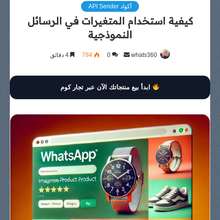
أكواد API Sender
كيفية استخدام المتغيرات في الرسائل
النموذجية
whats360
أرسل
0
784
4 دقائق
بريدا
إلكترونيا
ابدأ بيع منتجاتك الآن عبر تجار كوم
نسخ الكود
نسخ الكود
نسخ الكود
نسخ الكود