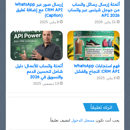
أتمتة إرسال رسائل واتساب
إرسال صور عبر WhatsApp
من جوجل شيتس عبر واتساب
CRM API مع إضافة تعليق
(Caption)
API 2026
31 يناير، 2026
8 يناير، 2025
فهم استجابات WhatsApp
أتمتة واتساب للأعمال: دليل
CRM API: النجاح والفشل
شامل لتحسين الدعم
والتسويق في 2026
8 يناير، 2025
13 ديسمبر، 2025
اترك تعليقاً
يجب أنت تكون
مسجل الدخول
لتضيف تعليقاً.