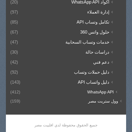
أكواد WhatsApp API
(20)
إدارة العملاء
(97)
تكامل وتساب API
(85)
حلول واتس 360
(67)
خدمات وتساب السحابية
(47)
دراسات حالة
(30)
دعم فني
(42)
دليل حملات وتساب
(92)
دليل واتساب API
(143)
(412)
WhatsApp API
وول ستريت مصر
(159)
جميع الحقوق محفوظة لدي افلييت مصر