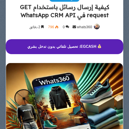
كيفية إرسال رسائل باستخدام GET
request في WhatsApp CRM API
whats360
أرسل
0
796
2 دقائق
بريدا
إلكترونيا
EGCASH: تحصيل تلقائي بدون تدخل بشري