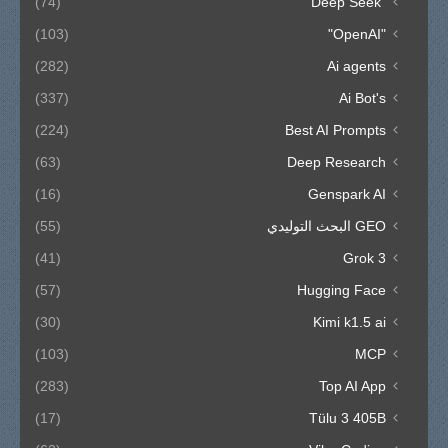
(74)
"Deep Seek"
(103)
"OpenAI"
(282)
Ai agents
(337)
Ai Bot's
(224)
Best AI Prompts
(63)
Deep Research
(16)
Genspark AI
GEO البحث التوليدي
(55)
(41)
Grok 3
(57)
Hugging Face
(30)
Kimi k1.5 ai
(103)
MCP
(283)
Top AI App
(17)
Tülu 3 405B