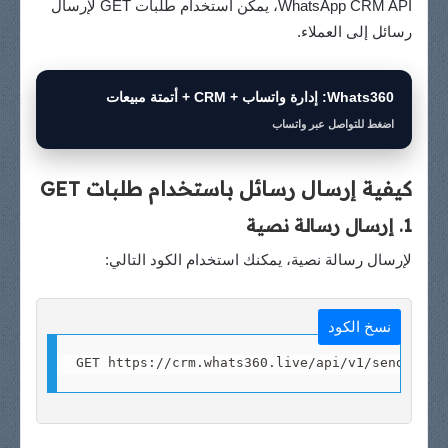
WhatsApp CRM API، يمكن استخدام طلبات GET لإرسال
رسائل إلى العملاء.
Whats360: إدارة واتساب + CRM + أتمتة مبيعات
اضغط للتواصل عبر واتساب
كيفية إرسال رسائل باستخدام طلبات GET
1. إرسال رسالة نصية
لإرسال رسالة نصية، يمكنك استخدام الكود التالي:
نسخ الكود
GET https://crm.whats360.live/api/v1/send-text