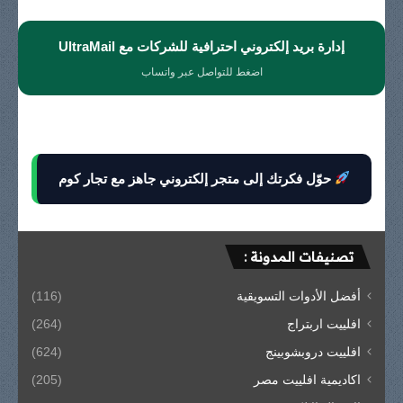
إدارة بريد إلكتروني احترافية للشركات مع UltraMail
اضغط للتواصل عبر واتساب
حوّل فكرتك إلى متجر إلكتروني جاهز مع تجار كوم
تصنيفات المدونة :
أفضل الأدوات التسويقية
(116)
افلييت اربتراج
(264)
افلييت دروبشوبينج
(624)
اكاديمية افلييت مصر
(205)