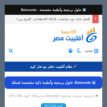
حلول برمجية وأنظمة مخصصة - Beincode
أفضل شات بوت واتساب بالذكاء الاصطناعي: الفرق بين AI Bot وBot Persona وكيف تختار المناسب لعملك
الوضع
تسجيل
بحث
القائمة
المظلم
الدخول
عن
نظام أفلييت جاهز مع تجار كوم
Beincode: حلول برمجية وأنظمة ذكية مخصصة لعملك
الرئيسية
/
وتساب ماركتنج
/
Whats360 واتس360
/
أكواد API CRM
أكواد API CRM