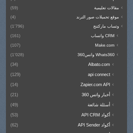
مقالات تعليمية
(59)
موقع تحميلات صور الترند
(4)
وتساب ماركتنج
(1٬796)
CRM واتساب
(161)
(107)
Make.com
Whats360 واتس360
(1٬028)
(34)
Albato.com
(129)
api connect
(14)
Zapier.com API
أخبار واتس 360
(21)
أسئلة شائعة
(49)
أكواد API CRM
(53)
أكواد API Sender
(62)