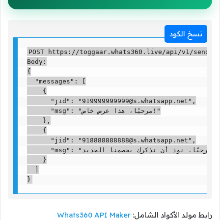
نسخ الكود
POST https://toggaar.whats360.live/api/v1/send-bu
Body:

{

  "messages": [

    {

      "jid": "919999999999@s.whatsapp.net",

      "msg": "مرحبًا، هذا عرض خاص!"

    },

    {

      "jid": "918888888888@s.whatsapp.net",

      "msg": "مرحبًا، نود أن نذكرك بخصمنا الجديد!"

    }

  ]

}
رابط مولد الأكواد الشامل:
Whats360 API Maker