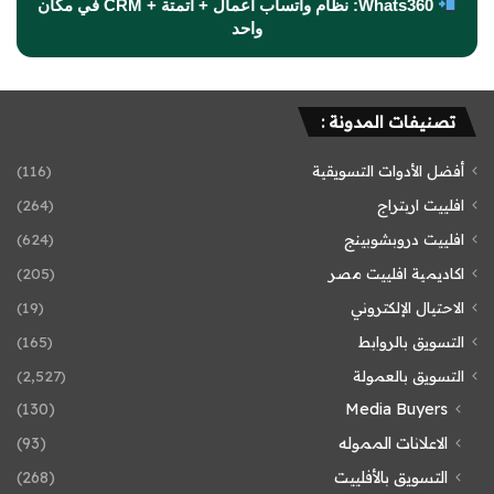
Whats360: نظام واتساب أعمال + أتمتة + CRM في مكان
واحد
تصنيفات المدونة :
أفضل الأدوات التسويقية
(116)
افلييت اربتراج
(264)
افلييت دروبشوبينج
(624)
اكاديمية افلييت مصر
(205)
الاحتيال الإلكتروني
(19)
التسويق بالروابط
(165)
التسويق بالعمولة
(2٬527)
(130)
Media Buyers
الاعلانات المموله
(93)
التسويق بالأفلييت
(268)