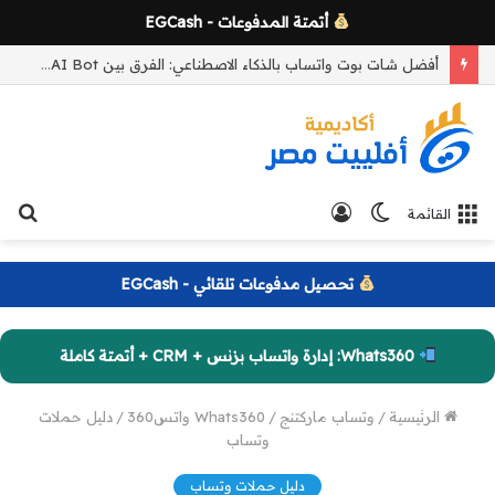
أتمتة المدفوعات - EGCash
أفضل شات بوت واتساب بالذكاء الاصطناعي: الفرق بين AI Bot وBot Persona وكيف تختار المناسب لعملك
الوضع
تسجيل
بح
القائمة
المظلم
الدخول
عن
تحصيل مدفوعات تلقائي - EGCash
Whats360: إدارة واتساب بزنس + CRM + أتمتة كاملة
الرئيسية
/
وتساب ماركتنج
/
Whats360 واتس360
/
دليل حملات
وتساب
دليل حملات وتساب