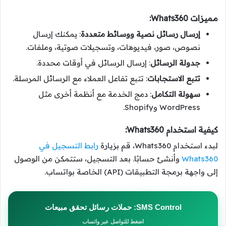
مميزات Whats360:
إرسال رسائل نصية ووسائط متعددة
: يمكنك إرسال
نصوص، صور، فيديوهات، وتسجيلات صوتية، وملفات.
جدولة الرسائل
: إرسال الرسائل في أوقات محددة.
تتبع الاستجابات
: تتبع تفاعل العملاء مع الرسائل المرسلة.
سهولة التكامل
: دمج الخدمة مع أنظمة أخرى مثل
WordPress وShopify.
كيفية استخدام Whats360:
لبدء استخدام Whats360، قم بزيارة
رابط التسجيل في
Whats360
وأنشئ حسابًا. بعد التسجيل، ستتمكن من الوصول
إلى واجهة برمجة التطبيقات (API) الخاصة بواتساب.
SMS Control: حملات رسائل تحقق مبيعات
اضغط للتواصل عبر واتساب