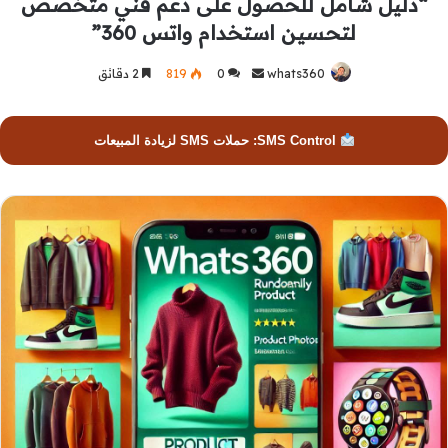
“دليل شامل للحصول على دعم فني متخصص
لتحسين استخدام واتس 360”
whats360
أرسل
0
819
2 دقائق
بريدا
إلكترونيا
SMS Control: حملات SMS لزيادة المبيعات