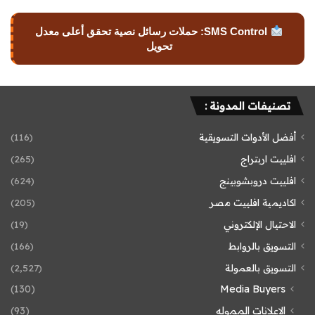
SMS Control: حملات رسائل نصية تحقق أعلى معدل
تحويل
تصنيفات المدونة :
أفضل الأدوات التسويقية
(116)
افلييت اربتراج
(265)
افلييت دروبشوبينج
(624)
اكاديمية افلييت مصر
(205)
الاحتيال الإلكتروني
(19)
التسويق بالروابط
(166)
التسويق بالعمولة
(2٬527)
(130)
Media Buyers
الاعلانات المموله
(93)