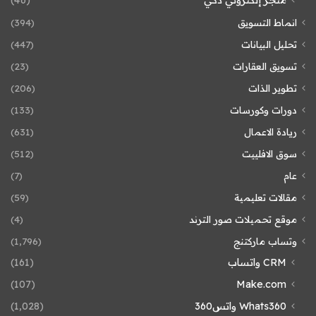
انماط التسويق
(394)
تحليل البيانات
(447)
تسويق العقارات
(23)
تطوير الذات
(206)
دورات وكورسات
(133)
ريادة الاعمال
(631)
سوق الافلييت
(512)
عام
(7)
مقالات تعليمية
(59)
موقع تحميلات صور الترند
(4)
وتساب ماركتنج
(1٬796)
CRM واتساب
(161)
(107)
Make.com
Whats360 واتس360
(1٬028)