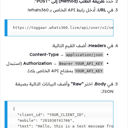
حدد
طريقة الطلب (Method) إلى “POST”
.
في
URL
، أدخل رابط API الخاص بـ Whats360:
https://toggaar.whats360.live/api/user/v2/send_mes
في
Headers
، أضف القيم التالية:
Content-Type
→
application/json
→
Authorization
(استبدل
Bearer YOUR_API_KEY
بمفتاح API الخاص بك).
YOUR_API_KEY
في
Body
، اختر
“Raw”
وأضف البيانات التالية بصيغة
JSON:
{

  "client_id": "YOUR_CLIENT_ID",

  "mobile": "201030741766",

  "text": "Hello, this is a test message from Whats