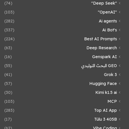
(74)
"Deep Seek"
(103)
"OpenAI"
(282)
Ai agents
(337)
Ai Bot's
(224)
Best AI Prompts
(63)
Deep Research
(16)
Genspark AI
GEO البحث التوليدي
(55)
(41)
Grok 3
(57)
Hugging Face
(30)
Kimi k1.5 ai
(103)
MCP
(283)
Top AI App
(17)
Tülu 3 405B
(62)
Vibe Coding