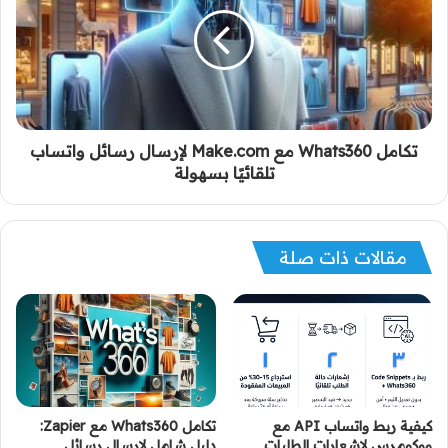
تكامل Whats360 مع Make.com لإرسال رسائل واتساب
تلقائيًا بسهولة
مقالات ذات صلة
كيفية ربط واتساب API مع
تكامل Whats360 مع Zapier:
ووكومرس لإشعارات الطلبات
دليل شامل لإرسال رسائل