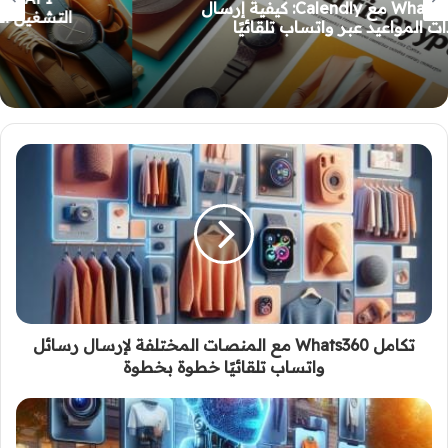
التشغيل الآلي مثل Make.com و Zapier لإرسال
رسائل واتساب تلقائيًا
تكامل Whats360 مع المنصات المختلفة لإرسال رسائل
واتساب تلقائيًا خطوة بخطوة