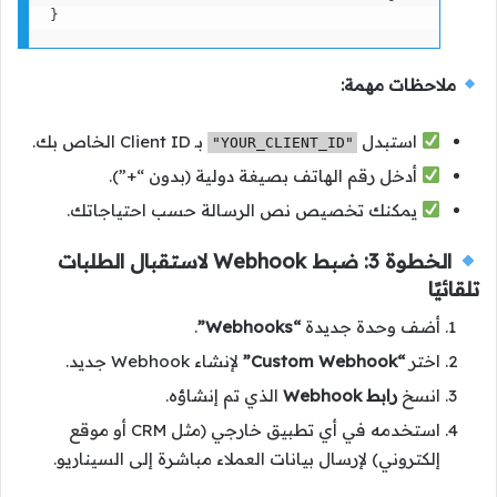
ملاحظات مهمة:
استبدل
بـ Client ID الخاص بك.
"YOUR_CLIENT_ID"
أدخل رقم الهاتف بصيغة دولية (بدون “+”).
يمكنك تخصيص نص الرسالة حسب احتياجاتك.
الخطوة 3: ضبط Webhook لاستقبال الطلبات
تلقائيًا
أضف وحدة جديدة
“Webhooks”
.
اختر
“Custom Webhook”
لإنشاء Webhook جديد.
انسخ
رابط Webhook
الذي تم إنشاؤه.
استخدمه في أي تطبيق خارجي (مثل CRM أو موقع
إلكتروني) لإرسال بيانات العملاء مباشرة إلى السيناريو.