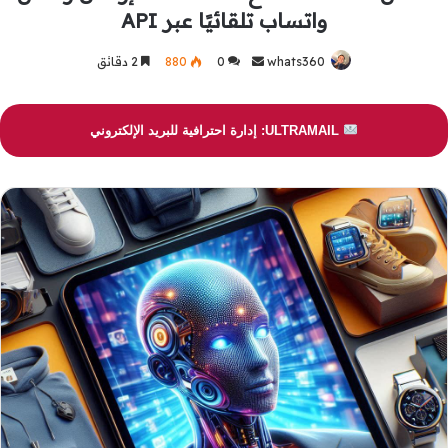
واتساب تلقائيًا عبر API
whats360
أرسل
0
880
2 دقائق
بريدا
إلكترونيا
ULTRAMAIL: إدارة احترافية للبريد الإلكتروني