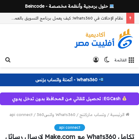
حلول برمجية وأنظمة مخصصة - Beincode
نظام الإحالات في Whats360: كيف يعمل برنامج التسويق بالعمولة وآلية التتبع والعمولات خطوة بخطوة
الوضع
تسجيل
بح
القائمة
المظلم
الدخول
عن
Whats360 - أتمتة واتساب بزنس
EGCash: تحصيل تلقائي من المحافظ بدون تدخل يدوي
الرئيسية
/
وتساب ماركتنج
/
Whats360 واتس360
/
api connect
api connect
تكامل Whats360 مع Make.com لإرسال رسائل