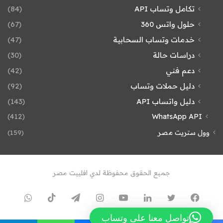
تكامل وتساب API
(84)
حلول واتس 360
(67)
خدمات وتساب السحابية
(47)
دراسات حالة
(30)
دعم فني
(42)
دليل حملات وتساب
(92)
دليل واتساب API
(143)
(412)
WhatsApp API
وول ستريت مصر
(159)
جميع الحقوق محفوظة لدي افلييت مصر
فيسبوك
تويتر
لينكدإن
يوتيوب
انستقرام
تيلقرام
TikTok
واتسا
تواصل معنا على وتساب