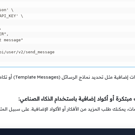
on' \

PI_KEY' \



R",

 message"

i/user/v2/send_message

يمكن أن تشمل إعدادات 
مبتكرة أو أكواد إضافية باستخدام الذكاء الصناعي:
يمكنك طلب المزيد من الأفكار أو الأكواد الإضافية. على سبيل المث