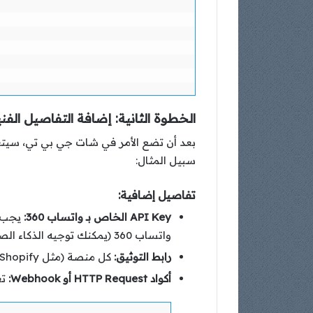
الخطوة الثانية: إضافة التفاصيل الفني
بعد أن تضع الأمر في شات جي بي تي، سيتع
سبيل المثال:
تفاصيل إضافية:
API Key الخاص بـ واتساب 360:
واتساب 360 (يمكنك توجيه الذكاء الصناعي للبحث عنه أيضًا).
رابط التوثيق:
كل منصة (مثل Shopify) سيكون لديها رابط خاص للتوثيق الخاص بها. على سبيل المثال، رابط توثيق واتساب 360.
أكواد HTTP Request أو Webhook:
تعلي