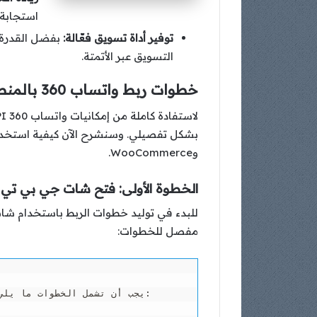
استجابة ا
توفير أداة تسويق فعّالة:
التسويق عبر الأتمتة.
خطوات ربط واتساب 360 بالمنصات المختلفة باستخدام شات جي بي تي:
وWooCommerce.
الخطوة الأولى: فتح شات جي بي تي (ChatGPT) وإدخال الأمر الذكاء الصناعي التال
مفصل للخطوات: