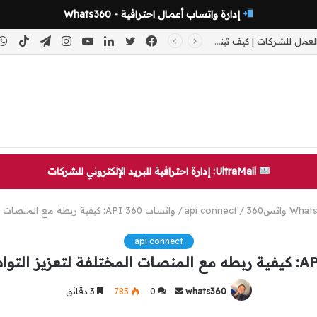
إدارة واتساب أعمال احترافية - Whats360
فيسبوك
تويتر
لينكدإن
يوتيوب
انستقرام
تيلقرام
kTok
أتمتة منظومة العمل للشركات | كيف تبني نظام تشغيل لا يتوقف عند غياب الموظفين وتضمن استمرارية النمو
تطوير أنظمة مخصصة مع Beincode
UltraMail: إدارة احترافية للبريد الإلكتروني للشركات
W واتس360
/
api connect
/
واتساب 360 API: كيفية ربطه مع المنصات المختلفة لتعزيز التواصل مع العملاء
api connect
whats360
أرسل
0
785
3 دقائق
بريدا