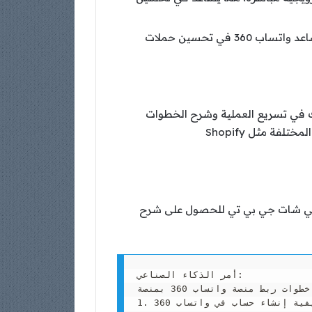
بفضل القدرة على إرسال رسائل مخصصة لعدد كبير من العملاء في وقت واحد، يساعد واتساب 360 في تحسين حملات
اعي الذي سيساعدك في تسريع العملية وشرح الخطوات
بشكل تفصيلي. وسنشرح الآن كيفية استخدام شات جي بي تي لتوليد خطوات الربط بين واتساب 360 والمنصات المختلفة مثل Shopify
ليك أولاً الدخول إلى ChatGPT. ثم، أدخل الأمر التالي في شات جي بي تي للحصول على شرح
أمر الذكاء الصناعي:

يرجى البحث في الإنترنت عن خطوات ربط منصة واتساب 360 بمنصة Shopify (أو أي منصة تختارها). يجب أن تشمل الخطوات ما يلي:

1. تفاصيل حول كيفية إنشاء حساب في واتساب 360.
