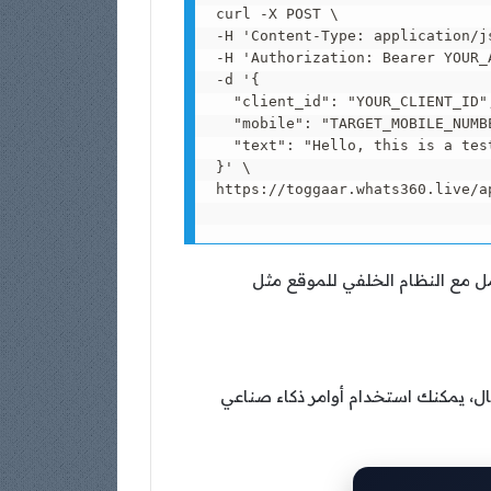
curl -X POST \

-H 'Content-Type: application/js
-H 'Authorization: Bearer YOUR_A
-d '{

  "client_id": "YOUR_CLIENT_ID",
  "mobile": "TARGET_MOBILE_NUMBE
  "text": "Hello, this is a test
}' \

https://toggaar.whats360.live/ap
إضافية مثل تحديد نماذج الرسائل (Template Messages) أو تكامل مع النظام الخلفي للموقع مثل
ال، يمكنك استخدام أوامر ذكاء صناعي