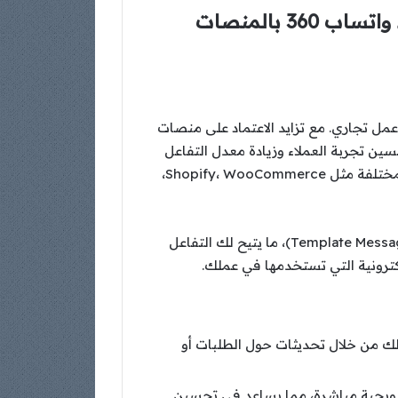
كيف تستخدم شات جي بي تي والذكاء الصناعي لشرح خطوات وإعدادات ربط واتساب 360 بالمنصات
 عمل تجاري. مع تزايد الاعتماد على منصات
ت حلولاً فعالة لتحسين تجربة العملاء وزيادة معدل التفاعل
والمبيعات. وهنا يأتي دور واتساب 360 API، الذي يوفر واجهات ربط متكاملة يمكن دمجها بسهولة مع المنصات المختلفة مثل Shopify، WooCommerce،
واتساب 360 API يمنحك إمكانية التواصل مع العملاء عبر واتساب من خلال رسائل نصية أو رسائل نموذجية (Template Messages)، ما يتيح لك التفاعل
كترونية التي تستخدمها في عملك.
ذلك من خلال تحديثات حول الطلبات أو
سال رسائل ترويجية مباشرة، مما يساعد في تحسين