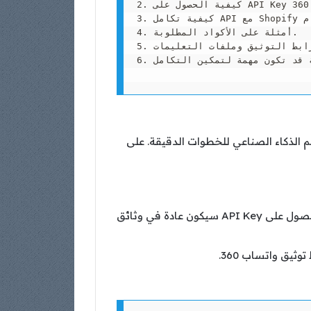
2. كيفية الحصول على API Key الخاص بـ واتساب 360.

3. كيفية تكامل API مع Shopify باستخدام HTTP Request أو Webhooks.

4. أمثلة على الأكواد المطلوبة.

5. الروابط المفيدة مثل رابط التوثيق وملفات التعليمات.

6. أي خطوات إضافية قد تكون مهمة لتمكين التكامل.

الذكاء الصناعي للخطوات الدقيقة. على
يجب أن يكون لديك API Key للوصول إلى خدمات واتساب 360. الرابط للحصول على API Key سيكون عادة في وثائق