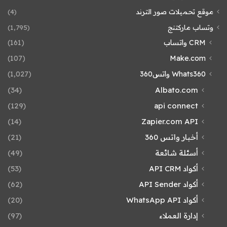
موقع تحميلات صور الترند
(4)
وتساب ماركتنج
(1٬795)
CRM واتساب
(161)
(107)
Make.com
Whats360 واتس360
(1٬027)
(34)
Albato.com
(129)
api connect
(14)
Zapier.com API
أخبار واتس 360
(21)
أسئلة شائعة
(49)
أكواد API CRM
(53)
أكواد API Sender
(62)
أكواد WhatsApp API
(20)
إدارة العملاء
(97)