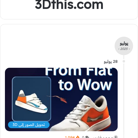
3Dthis.com
يوليو
- 2025 -
28 يوليو
تحويل الصور إلى 3D
محمد فارس
0
1٬094