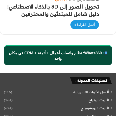
تحويل الصور إلى 3D بالذكاء الاصطناعي:
دليل شامل للمبتدئين والمحترفين
أكمل القراءة »
Whats360: نظام واتساب أعمال + أتمتة + CRM في مكان
واحد
تصنيفات المدونة :
أفضل الأدوات التسويقية
(116)
افلييت اربتراج
(264)
افلييت دروبشوبينج
(624)
اكاديمية افلييت مصر
(205)