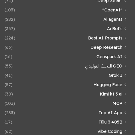
(74)
"Deep Seek"
(103)
"OpenAI"
(282)
Ai agents
(337)
Ai Bot's
(224)
Best AI Prompts
(63)
Deep Research
(16)
Genspark AI
GEO البحث التوليدي
(55)
(41)
Grok 3
(57)
Hugging Face
(30)
Kimi k1.5 ai
(103)
MCP
(283)
Top AI App
(17)
Tülu 3 405B
(62)
Vibe Coding