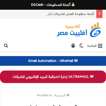
أتمتة المدفوعات - EGCash
أتمتة منظومة العمل للشركات | كيف تبني نظام تشغيل لا يتوقف عند غياب الموظفين وتضمن استمرارية النمو
الوضع
تسجيل
بح
القائمة
المظلم
الدخول
عن
Email Automation - UltraMail
ULTRAMAIL: إدارة احترافية للبريد الإلكتروني للشركات
الرئيسية
/
Mutable.ai