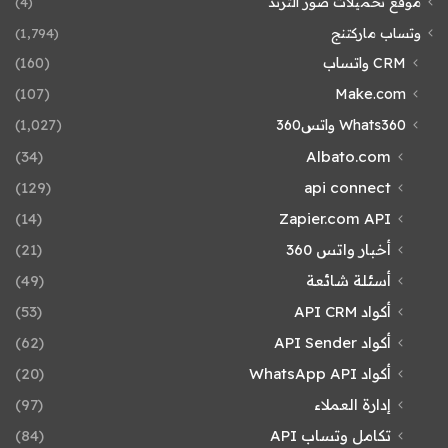
موقع تحميلات صور الترند
(4)
وتساب ماركتنج
(1٬794)
CRM واتساب
(160)
(107)
Make.com
Whats360 واتس360
(1٬027)
(34)
Albato.com
(129)
api connect
(14)
Zapier.com API
أخبار واتس 360
(21)
أسئلة شائعة
(49)
أكواد API CRM
(53)
أكواد API Sender
(62)
أكواد WhatsApp API
(20)
إدارة العملاء
(97)
تكامل وتساب API
(84)