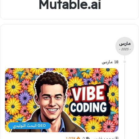
Mutable.ai
مارس
- 2025 -
18 مارس
GEO البحث التوليدي
محمد فارس
0
1٬038