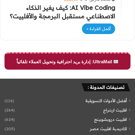
AI Vibe Coding: كيف يغير الذكاء
الاصطناعي مستقبل البرمجة والأفلييت؟
أكمل القراءة »
UltraMail: إدارة بريد احترافية وتحويل العملاء تلقائياً
تصنيفات المدونة :
أفضل الأدوات التسويقية
(116)
افلييت اربتراج
(264)
افلييت دروبشوبينج
(624)
اكاديمية افلييت مصر
(205)