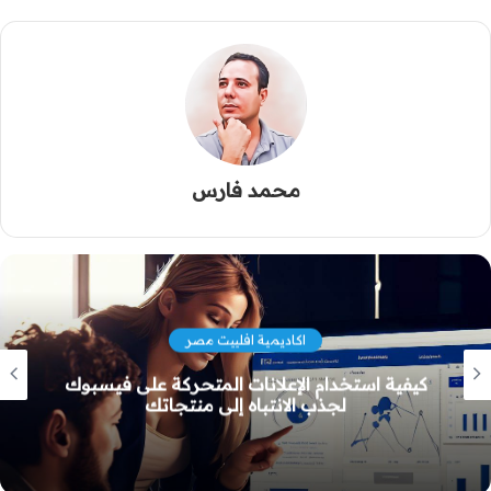
محمد فارس
اكاديمية افلييت مصر
حلول الشحن السريعة والموثوقة والميسورة
التكلفة في مصر.