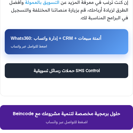
إن كنت ترغب في معرفة المزيد عن
التسويق بالعمولة
وأفضل
الطرق لزيادة أرباحك، قم بزيارة منصاتنا المختلفة والتسجيل
في البرامج المناسبة لك.
Whats360: إدارة واتساب + CRM + أتمتة مبيعات
اضغط للتواصل عبر واتساب
SMS Control حملات رسائل تسويقية
حلول برمجية مخصصة لتنمية مشروعك مع Beincode
اضغط للتواصل عبر واتساب