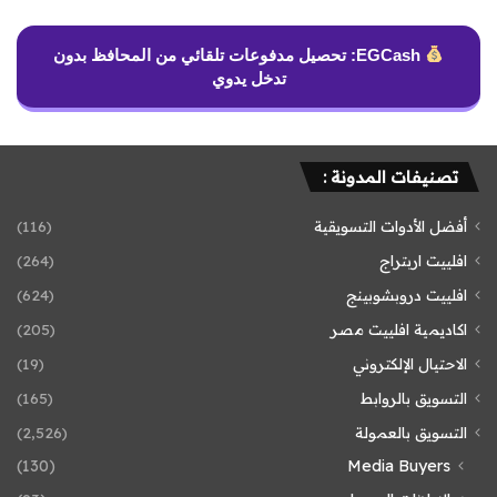
EGCash: تحصيل مدفوعات تلقائي من المحافظ بدون
تدخل يدوي
تصنيفات المدونة :
أفضل الأدوات التسويقية
(116)
افلييت اربتراج
(264)
افلييت دروبشوبينج
(624)
اكاديمية افلييت مصر
(205)
الاحتيال الإلكتروني
(19)
التسويق بالروابط
(165)
التسويق بالعمولة
(2٬526)
(130)
Media Buyers