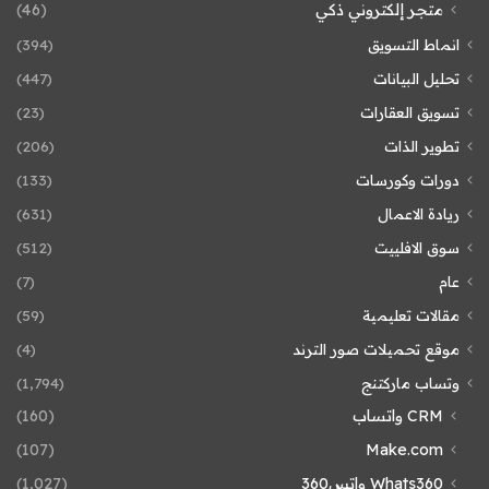
متجر إلكتروني ذكي
(46)
انماط التسويق
(394)
تحليل البيانات
(447)
تسويق العقارات
(23)
تطوير الذات
(206)
دورات وكورسات
(133)
ريادة الاعمال
(631)
سوق الافلييت
(512)
عام
(7)
مقالات تعليمية
(59)
موقع تحميلات صور الترند
(4)
وتساب ماركتنج
(1٬794)
CRM واتساب
(160)
(107)
Make.com
Whats360 واتس360
(1٬027)