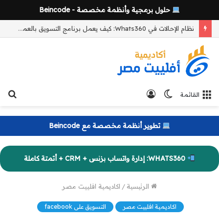
حلول برمجية وأنظمة مخصصة - Beincode
نظام الإحالات في Whats360: كيف يعمل برنامج التسويق بالعمولة وآلية التتبع والعمولات خطوة بخطوة
الوضع
تسجيل
بح
القائمة
المظلم
الدخول
عن
تطوير أنظمة مخصصة مع Beincode
WHATS360: إدارة واتساب بزنس + CRM + أتمتة كاملة
الرئيسية
/
اكاديمية افلييت مصر
اكاديمية افلييت مصر
التسويق على facebook