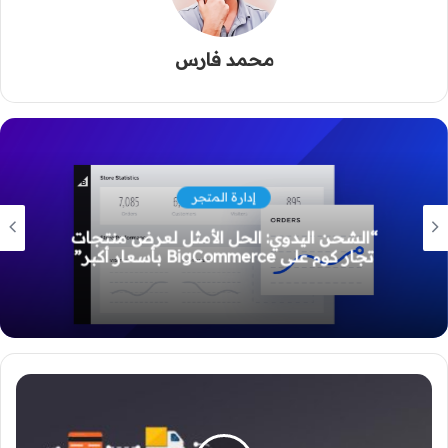
محمد فارس
إدارة المتجر
“الشحن اليدوي: الحل الأمثل لعرض منتجات
تجار كوم على BigCommerce بأسعار أكبر”