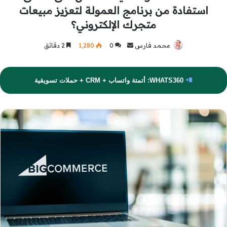
استفادة من برنامج العمولة لتعزيز مبيعات
متجرك الإلكتروني؟
محمد فارس
أرسل
0
1٬280
2 دقائق
بريدا
إلكترونيا
WHATS360: أتمتة واتساب + CRM + حملات تسويقية