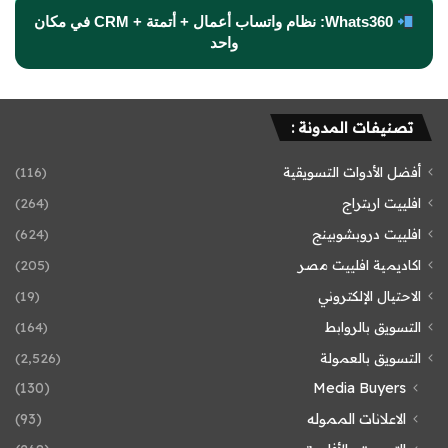
Whats360: نظام واتساب أعمال + أتمتة + CRM في مكان
واحد
تصنيفات المدونة :
أفضل الأدوات التسويقية
(116)
افلييت اربتراج
(264)
افلييت دروبشوبينج
(624)
اكاديمية افلييت مصر
(205)
الاحتيال الإلكتروني
(19)
التسويق بالروابط
(164)
التسويق بالعمولة
(2٬526)
(130)
Media Buyers
الاعلانات المموله
(93)